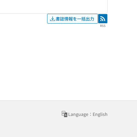
書誌情報を一括出力
RSS
RSS
Language：English