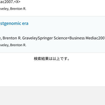
ia
c2007.
<X>
veley, Brenton R.
postgenomic era
, Brenton R. Graveley
Springer Science+Business Media
c200
veley, Brenton R.
検索結果は以上です。