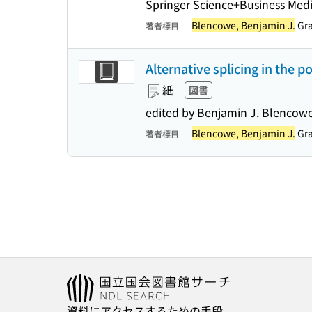
Springer Science+Business Med
Blencowe, Benjamin J.
Gra
著者標目
Alternative splicing in the 
紙
図書
edited by Benjamin J. Blencowe
Blencowe, Benjamin J.
Gra
著者標目
資料にアクセスするための手段