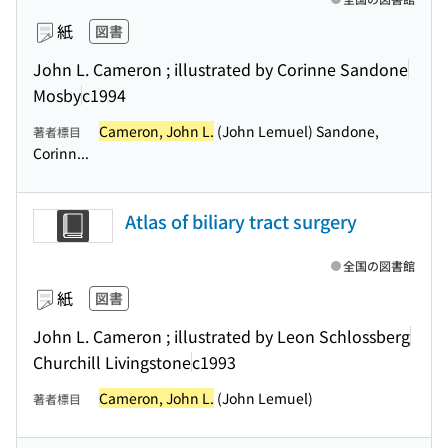
紙
図書
John L. Cameron ; illustrated by Corinne Sandone
Mosby
c1994
Cameron, John L.
(John Lemuel) Sandone,
著者標目
Corinn...
Atlas of biliary tract surgery
全国の図書館
紙
図書
John L. Cameron ; illustrated by Leon Schlossberg
Churchill Livingstone
c1993
Cameron, John L.
(John Lemuel)
著者標目