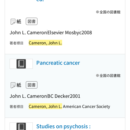
全国の図書館
紙
図書
John L. Cameron
Elsevier Mosby
c2008
Cameron, John L.
著者標目
Pancreatic cancer
全国の図書館
紙
図書
John L. Cameron
BC Decker
2001
Cameron, John L.
American Cancer Society
著者標目
Studies on psychosis :