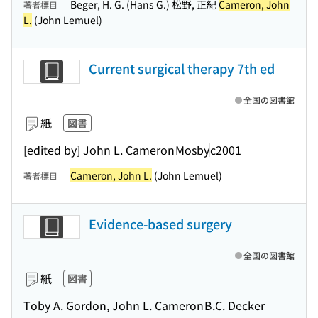
Beger, H. G. (Hans G.) 松野, 正紀
Cameron, John
著者標目
L.
(John Lemuel)
Current surgical therapy 7th ed
全国の図書館
紙
図書
[edited by] John L. Cameron
Mosby
c2001
Cameron, John L.
(John Lemuel)
著者標目
Evidence-based surgery
全国の図書館
紙
図書
Toby A. Gordon, John L. Cameron
B.C. Decker