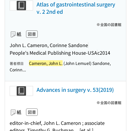
Atlas of gastrointestinal surgery
v. 2 2nd ed
全国の図書館
紙
図書
John L. Cameron, Corinne Sandone
People's Medical Publishing House-USA
c2014
Cameron, John L.
(John Lemuel) Sandone,
著者標目
Corinn...
Advances in surgery v. 53(2019)
全国の図書館
紙
図書
editor-in-chief, John L. Cameron ; associate
editors, Timothy G. Buchman ... [et al.]