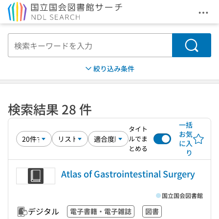
メニ
本文へ移動
検索
絞り込み条件
検索結果 28 件
一括
タイト
お気
ルでま
に入
とめる
り
Atlas of Gastrointestinal Surgery
国立国会図書館
デジタル
電子書籍・電子雑誌
図書