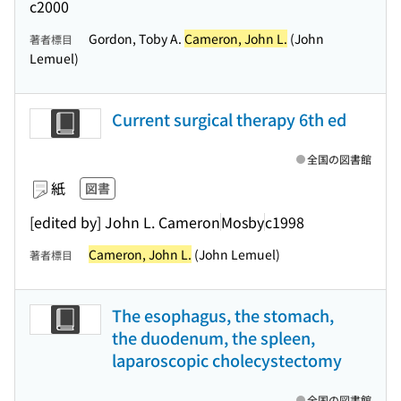
c2000
Gordon, Toby A.
Cameron, John L.
(John
著者標目
Lemuel)
Current surgical therapy 6th ed
全国の図書館
紙
図書
[edited by] John L. Cameron
Mosby
c1998
Cameron, John L.
(John Lemuel)
著者標目
The esophagus, the stomach,
the duodenum, the spleen,
laparoscopic cholecystectomy
全国の図書館