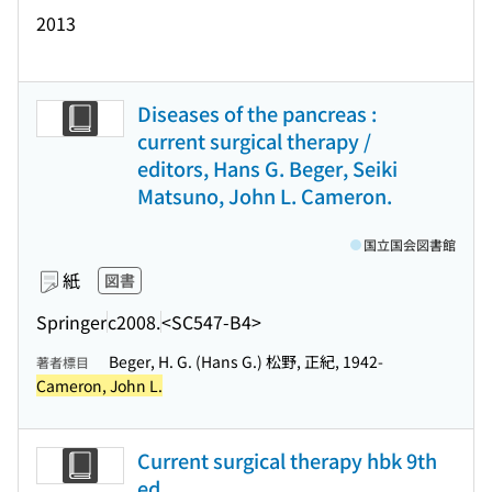
2013
Diseases of the pancreas :
current surgical therapy /
editors, Hans G. Beger, Seiki
Matsuno, John L. Cameron.
国立国会図書館
紙
図書
Springer
c2008.
<SC547-B4>
Beger, H. G. (Hans G.) 松野, 正紀, 1942-
著者標目
Cameron, John L.
Current surgical therapy hbk 9th
ed.