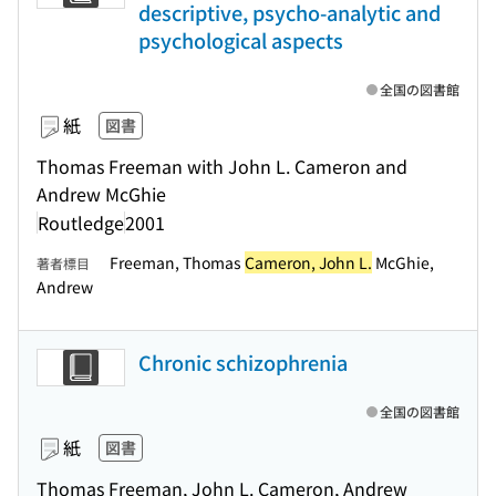
descriptive, psycho-analytic and
psychological aspects
全国の図書館
紙
図書
Thomas Freeman with John L. Cameron and
Andrew McGhie
Routledge
2001
Freeman, Thomas
Cameron, John L.
McGhie,
著者標目
Andrew
Chronic schizophrenia
全国の図書館
紙
図書
Thomas Freeman, John L. Cameron, Andrew