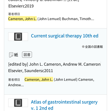
Elsevier
c2019
著者標目
Cameron, John L.
(John Lemuel) Buchman, Timoth...
Current surgical therapy 10th ed
全国の図書館
紙
図書
[edited by] John L. Cameron, Andrew M. Cameron
Elsevier, Saunders
c2011
Cameron, John L.
(John Lemuel) Cameron,
著者標目
Andrew...
Atlas of gastrointestinal surgery
v. 1 2nd ed