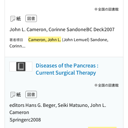
全国の図書館
紙
図書
John L. Cameron, Corinne Sandone
BC Deck
2007
Cameron, John L.
(John Lemuel) Sandone,
著者標目
Corinn...
Diseases of the Pancreas :
Current Surgical Therapy
全国の図書館
紙
図書
editors Hans G. Beger, Seiki Matsuno, John L.
Cameron
Springer
c2008