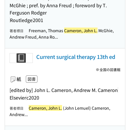
McGhie ; pref. by Anna Freud ; foreword by T.
Ferguson Rodger
Routledge
2001
Freeman, Thomas
Cameron, John L.
McGhie,
著者標目
Andrew Freud, Anna Ro...
Current surgical therapy 13th ed
全国の図書館
紙
図書
[edited by] John L. Cameron, Andrew M. Cameron
Elsevier
c2020
Cameron, John L.
(John Lemuel) Cameron,
著者標目
Andrew...