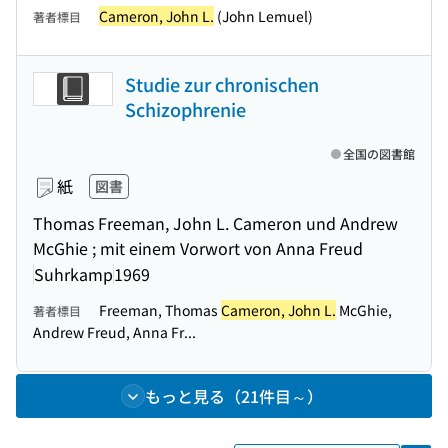
Cameron, John L.
(John Lemuel)
著者標目
Studie zur chronischen
Schizophrenie
全国の図書館
紙
図書
Thomas Freeman, John L. Cameron und Andrew
McGhie ; mit einem Vorwort von Anna Freud
Suhrkamp
1969
Freeman, Thomas
Cameron, John L.
McGhie,
著者標目
Andrew Freud, Anna Fr...
もっと見る（21件目～）