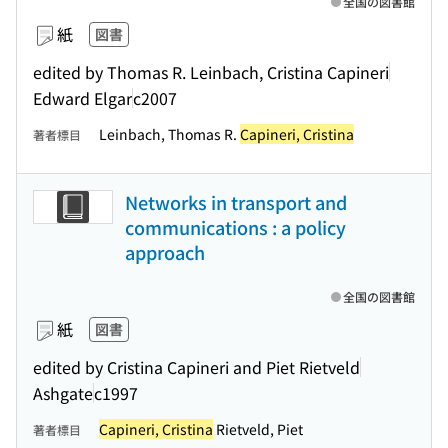
全国の図書館
紙
図書
edited by Thomas R. Leinbach, Cristina Capineri
Edward Elgar
c2007
Leinbach, Thomas R.
Capineri, Cristina
著者標目
Networks in transport and
communications : a policy
approach
全国の図書館
紙
図書
edited by Cristina Capineri and Piet Rietveld
Ashgate
c1997
Capineri, Cristina
Rietveld, Piet
著者標目