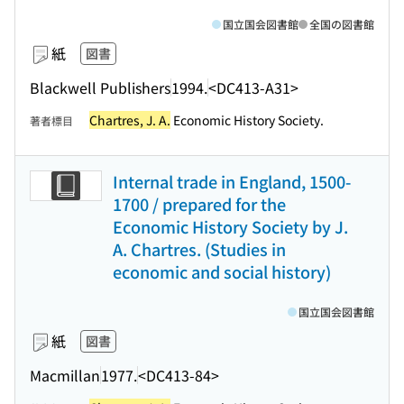
国立国会図書館
全国の図書館
紙
図書
Blackwell Publishers
1994.
<DC413-A31>
Chartres, J. A.
Economic History Society.
著者標目
Internal trade in England, 1500-
1700 / prepared for the
Economic History Society by J.
A. Chartres. (Studies in
economic and social history)
国立国会図書館
紙
図書
Macmillan
1977.
<DC413-84>