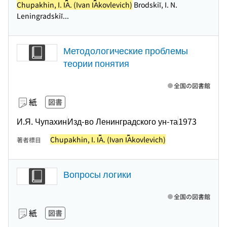
Chupakhin, I. I︠A︡. (Ivan I︠A︡kovlevich)
Brodskiĭ, I. N.
Leningradskiĭ...
Методологические проблемы
теории понятия
全国の図書館
紙
図書
И.Я. Чупахин
Изд-во Ленинградского ун-та
1973
Chupakhin, I. I︠A︡. (Ivan I︠A︡kovlevich)
著者標目
Вопросы логики
全国の図書館
紙
図書