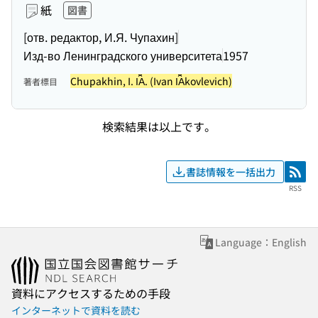
紙
図書
[отв. редактор, И.Я. Чупахин]
Изд-во Ленинградского университета
1957
Chupakhin, I. I︠A︡. (Ivan I︠A︡kovlevich)
著者標目
検索結果は以上です。
書誌情報を一括出力
RSS
RSS
Language：English
資料にアクセスするための手段
インターネットで資料を読む