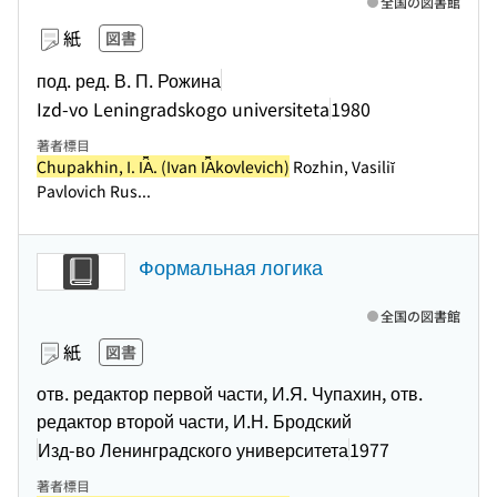
全国の図書館
紙
図書
под. ред. В. П. Рожина
Izd-vo Leningradskogo universiteta
1980
著者標目
Chupakhin, I. I︠A︡. (Ivan I︠A︡kovlevich)
Rozhin, Vasiliĭ
Pavlovich Rus...
Формальная логика
全国の図書館
紙
図書
отв. редактор первой части, И.Я. Чупахин, отв.
редактор второй части, И.Н. Бродский
Изд-во Ленинградского университета
1977
著者標目