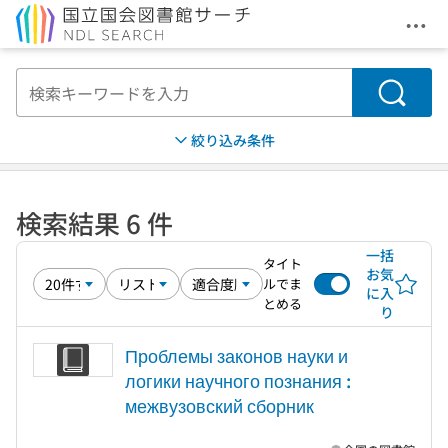
メニ
本文へ移動
検索
絞り込み条件
検索結果 6 件
一括
タイト
お気
ルでま
に入
とめる
り
Проблемы законов науки и
логики научного познания :
межвузовский сборник