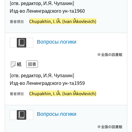
[отв. редактор, И.Я. Чупахин]
Изд-во Ленинградского ун-та
1960
Chupakhin, I. I︠A︡. (Ivan I︠A︡kovlevich)
著者標目
Вопросы логики
全国の図書館
紙
図書
[отв. редактор, И.Я. Чупахин]
Изд-во Ленинградского ун-та
1959
Chupakhin, I. I︠A︡. (Ivan I︠A︡kovlevich)
著者標目
Вопросы логики
全国の図書館