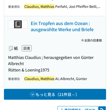
Claudius, Matthias
Perfahl, Jost Pfeiffer-Belli,...
著者標目
Ein Tropfen aus dem Ozean :
ausgewählte Werke und Briefe
全国の図書館
紙
図書
Matthias Claudius ; herausgegeben von Günter
Albrecht
Rütten & Loening
1975
Claudius, Matthias
AL:Albrecht, Günter
著者標目
もっと見る（21件目～）
書誌情報を一括出力