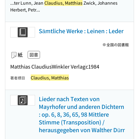
...ter Lunn, Jean
Claudius, Matthias
Zwick, Johannes
Herbert, Petr...
Sämtliche Werke : Leinen : Leder
全国の図書館
紙
図書
Matthias Claudius
Winkler Verlag
c1984
Claudius, Matthias
著者標目
Lieder nach Texten von
Mayrhofer und anderen Dichtern
: op. 6, 8, 36, 65, 98 Mittlere
Stimme (Transposition) /
herausgegeben von Walther Dürr