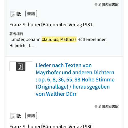
全国の図書館
紙
楽譜
Franz Schubert
Bärenreiter-Verlag
1981
著者標目
...rhofer, Johann
Claudius, Matthias
Hüttenbrenner,
Heinrich, fl. ...
Lieder nach Texten von
Mayrhofer und anderen Dichtern
: op. 6, 8, 36, 65, 98 Hohe Stimme
(Originallage) / herausgegeben
von Walther Dürr
全国の図書館
紙
楽譜
Franz Schubert
Bärenreiter-Verlag
1980