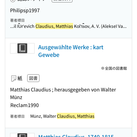
Philips
p1997
著者標目
...il I︠U︡rʹevich
Claudius, Matthias
Kolʹt︠s︡ov, A. V. (Alekseĭ Va...
Ausgewählte Werke : kart
Gewebe
全国の図書館
紙
図書
Matthias Claudius ; herausgegeben von Walter
Münz
Reclam
1990
Münz, Walter
Claudius, Matthias
著者標目
Matthias Claudius, 1740-1815