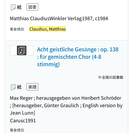
紙
図書
Matthias Claudius
Winkler Verlag
1987, c1984
Claudius, Matthias
著者標目
Acht geistliche Gesänge : op. 138
: für gemischten Chor (4-8
stimmig)
全国の図書館
紙
楽譜
Max Reger ; herausgegeben von Heribert Schröder
; [herausgeber, Günter Graulich ; English version by
Jean Lunn]
Carus
c1991
著者標目