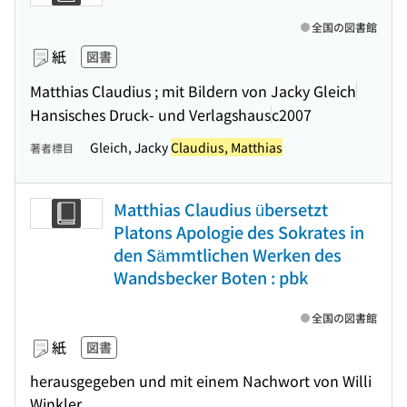
全国の図書館
紙
図書
Matthias Claudius ; mit Bildern von Jacky Gleich
Hansisches Druck- und Verlagshaus
c2007
Gleich, Jacky
Claudius, Matthias
著者標目
Matthias Claudius übersetzt
Platons Apologie des Sokrates in
den Sämmtlichen Werken des
Wandsbecker Boten : pbk
全国の図書館
紙
図書
herausgegeben und mit einem Nachwort von Willi
Winkler