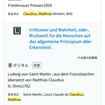
Friedenauer Presse
c2005
Claudius, Matthias
Winkler, Willi
著者標目
Irrthümer und Wahrheit, oder,
Rückweiß für die Menschen auf
das allgemeine Principium aller
Erkenntniß
全国の図書館
デジタル
図書
Ludwig von Saint-Martin ; aus dem Französischen
übersetzt von Matthias Claudius
G. Olms
1782
Saint-Martin, Louis Claude de
Claudius,
著者標目
Matthias