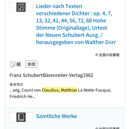
Lieder nach Texten
verschiedener Dichter : op. 4, 7,
13, 32, 41, 44, 56, 72, 88 Hohe
Stimme (Originallage), Urtext
der Neuen Schubert-Ausg. /
herausgegeben von Walther Dürr
全国の図書館
紙
楽譜
Franz Schubert
Bärenreiter-Verlag
1982
著者標目
...wig, Count von
Claudius, Matthias
La Motte-Fouqué,
Friedrich He...
Sämtliche Werke
全国の図書館