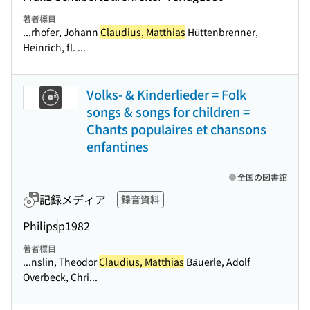
著者標目
...rhofer, Johann
Claudius, Matthias
Hüttenbrenner,
Heinrich, fl. ...
Volks- & Kinderlieder = Folk
songs & songs for children =
Chants populaires et chansons
enfantines
全国の図書館
記録メディア
録音資料
Philips
p1982
著者標目
...nslin, Theodor
Claudius, Matthias
Bäuerle, Adolf
Overbeck, Chri...