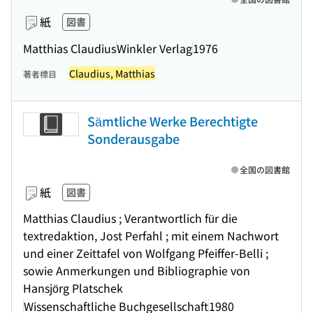
紙
図書
Matthias Claudius
Winkler Verlag
1976
Claudius, Matthias
著者標目
Sämtliche Werke Berechtigte
Sonderausgabe
全国の図書館
紙
図書
Matthias Claudius ; Verantwortlich für die
textredaktion, Jost Perfahl ; mit einem Nachwort
und einer Zeittafel von Wolfgang Pfeiffer-Belli ;
sowie Anmerkungen und Bibliographie von
Hansjörg Platschek
Wissenschaftliche Buchgesellschaft
1980