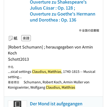
Ouverture zu Shakespeare's
Julius Cäsar : Op. 128 ;
Ouverture zu Goethe's Hermann
und Dorothea : Op. 136
全国の図書館
紙
楽譜
[Robert Schumann] ; herausgegeben von Armin
Koch
Schott
2013
件名
...sical settings
Claudius, Matthias
, 1740-1815 -- Musical
setting...
Schumann, Robert Koch, Armin Müller von
著者標目
Königswinter, Wolfgang
Claudius, Matthias
Der Mond ist aufgegangen