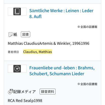
Sämtliche Werke : Leinen : Leder
8. Aufl
全国の図書館
紙
図書
Matthias Claudius
Artemis & Winkler, 1996
1996
Claudius, Matthias
著者標目
Frauenliebe und -leben : Brahms,
Schubert, Schumann Lieder
全国の図書館
記録メディア
録音資料
RCA Red Seal
p1998