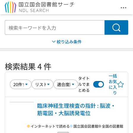
メニ
本文へ移動
検索
絞り込み条件
検索結果 4 件
一括
タイト
お気
ルでま
に入
とめる
り
臨床神経生理検査の指針 : 脳波・
筋電図・大脳誘発電位
インターネットで読める
国立国会図書館
全国の図書館