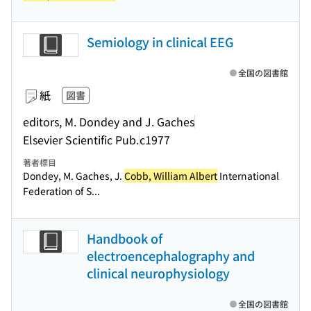
Semiology in clinical EEG
全国の図書館
紙
図書
editors, M. Dondey and J. Gaches
Elsevier Scientific Pub.
c1977
著者標目
Dondey, M. Gaches, J.
Cobb, William Albert
International
Federation of S...
Handbook of
electroencephalography and
clinical neurophysiology
全国の図書館