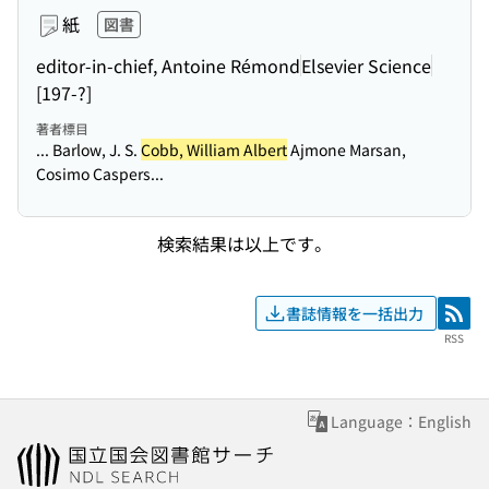
紙
図書
editor-in-chief, Antoine Rémond
Elsevier Science
[197-?]
著者標目
... Barlow, J. S.
Cobb, William Albert
Ajmone Marsan,
Cosimo Caspers...
検索結果は以上です。
書誌情報を一括出力
RSS
RSS
Language：English