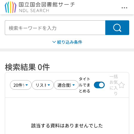
メニ
本文へ移動
検索
絞り込み条件
検索結果 0件
一括
タイト
お気
ルでま
に入
とめる
り
該当する資料はありませんでした