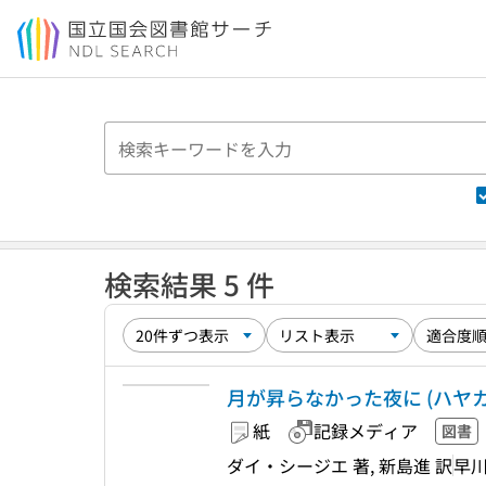
本文へ移動
検索結果 5 件
月が昇らなかった夜に (ハヤカ
紙
記録メディア
図書
ダイ・シージエ 著, 新島進 訳
早