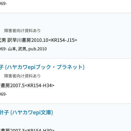
69-
障害者向け資料あり
武男 訳
早川書房
2010.10
<KR154-J15>
69- 山本, 武男, pub.2010
 (ハヤカワepiブック・プラネット)
障害者向け資料あり
川書房
2007.5
<KR154-H34>
69-
 (ハヤカワepi文庫)
川書房
2007.3
<KR154-H30>