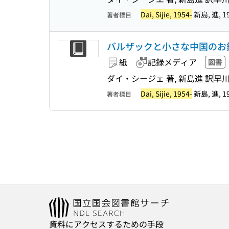
Dai, Sijie, 1954-
新島, 進, 19
著者標目
バルザックと小さな中国のお
紙
記録メディア
図書
ダイ・シージェ 著, 新島進 訳
早
Dai, Sijie, 1954-
新島, 進, 19
著者標目
資料にアクセスするための手段