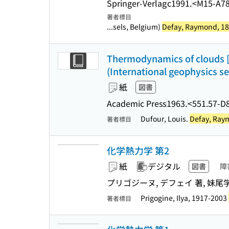
Springer-Verlag
c1991.
<M15-A7
著者標目
...sels, Belgium)
Defay, Raymond, 18
Thermodynamics of clouds [
(International geophysics seri
紙
図書
Academic Press
1963.
<551.57-D
Dufour, Louis.
Defay, Ray
著者標目
化学熱力学 第2
紙
デジタル
図書
障
プリゴジーヌ, デフェイ 著, 妹尾学
Prigogine, Ilya, 1917-2003
著者標目