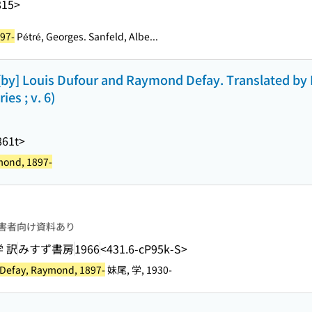
815>
97-
Pétré, Georges. Sanfeld, Albe...
by] Louis Dufour and Raymond Defay. Translated by 
es ; v. 6)
861t>
mond, 1897-
害者向け資料あり
 訳
みすず書房
1966
<431.6-cP95k-S>
Defay, Raymond, 1897-
妹尾, 学, 1930-