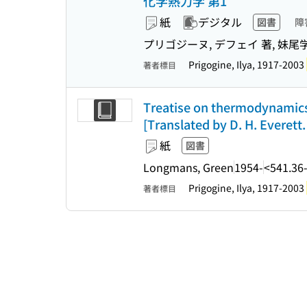
化学熱力学 第1
紙
デジタル
図書
障
プリゴジーヌ, デフェイ 著, 妹尾学
Prigogine, Ilya, 1917-2003
著者標目
Treatise on thermodynamics 
[Translated by D. H. Everett.
紙
図書
Longmans, Green
1954-
<541.36
Prigogine, Ilya, 1917-2003
著者標目