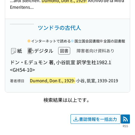
...arol Steichen.
Dumond, Don E., 1929-
Archivo de la Mitra
Emeritens...
ツンドラの古代人
インターネットで読める
国立国会図書館
全国の図書館
紙
デジタル
図書
障害者向け資料あり
ドン・E.デュモン 著, 小谷凱宣 訳
学生社
1982.1
<GH54-10>
Dumond, Don E., 1929-
小谷, 凱宣, 1939-2019
著者標目
検索結果は以上です。
書誌情報を一括出力
RSS
RSS