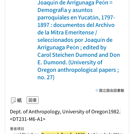
Joaquín de Arrigunaga Peón =
Demografía y asuntos
parroquiales en Yucatán, 1797-
1897 : documentos del Archivo
de la Mitra Emeritense /
seleccionados por Joaquín de
Arrigunaga Peón ; edited by
Carol Steichen Dumond and Don
E. Dumond. (University of
Oregon anthropological papers ;
no. 27)
国立国会図書館
紙
図書
Dept. of Anthropology, University of Oregon
1982.
<DT231-M6-A1>
著者標目