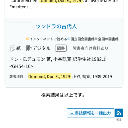
...arol Steichen.
Dumond, Don E., 1929-
Archivo de la Mitra
Emeritens...
ツンドラの古代人
インターネットで読める
国立国会図書館
全国の図書館
紙
デジタル
図書
障害者向け資料あり
ドン・E.デュモン 著, 小谷凱宣 訳
学生社
1982.1
<GH54-10>
Dumond, Don E., 1929-
小谷, 凱宣, 1939-2019
著者標目
検索結果は以上です。
書誌情報を一括出力
RSS
RSS