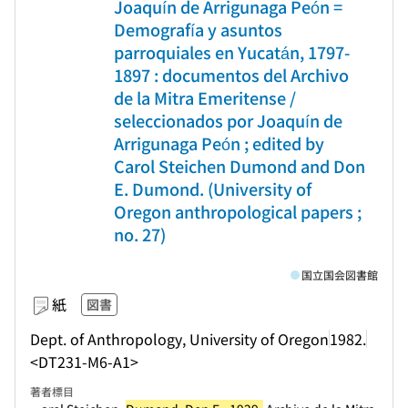
Joaquín de Arrigunaga Peón =
Demografía y asuntos
parroquiales en Yucatán, 1797-
1897 : documentos del Archivo
de la Mitra Emeritense /
seleccionados por Joaquín de
Arrigunaga Peón ; edited by
Carol Steichen Dumond and Don
E. Dumond. (University of
Oregon anthropological papers ;
no. 27)
国立国会図書館
紙
図書
Dept. of Anthropology, University of Oregon
1982.
<DT231-M6-A1>
著者標目