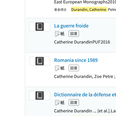
East European Monographs
2010
Durandin, Catherine.
Petre
著者標目
La guerre froide
紙
図書
Catherine Durandin
PUF
2016
Romania since 1989
紙
図書
Catherine Durandin, Zoe Petre ;
Dictionnaire de la défense e
紙
図書
Catherine Durandin ... [et al.].
La