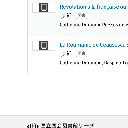
Révolution à la française ou 
紙
図書
Catherine Durandin
Presses univ
La Roumanie de Ceausescu :
紙
図書
Catherine Durandin, Despina T