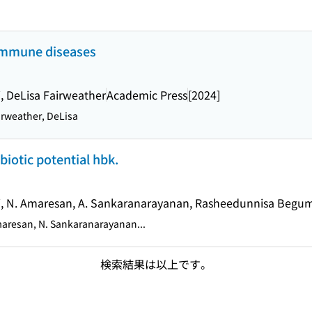
oimmune diseases
, DeLisa Fairweather
Academic Press
[2024]
rweather, DeLisa
iotic potential hbk.
i, N. Amaresan, A. Sankaranarayanan, Rasheedunnisa Begu
resan, N. Sankaranarayanan...
検索結果は以上です。