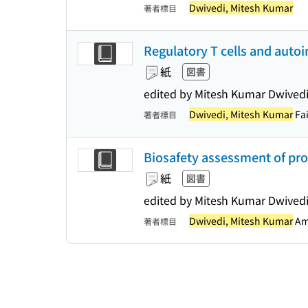
Dwivedi, Mitesh Kumar
著者標目
Regulatory T cells and aut
紙
図書
edited by Mitesh Kumar Dwivedi
Dwivedi, Mitesh Kumar
Fai
著者標目
Biosafety assessment of prob
紙
図書
edited by Mitesh Kumar Dwived
Dwivedi, Mitesh Kumar
Ama
著者標目