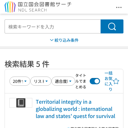
メニ
本文へ移動
検索
絞り込み条件
検索結果 5 件
一括
タイト
お気
ルでま
に入
とめる
り
Territorial integrity in a
globalizing world : international
law and states' quest for survival