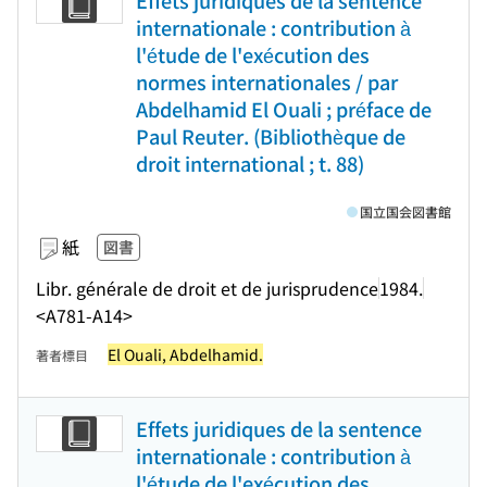
Effets juridiques de la sentence
internationale : contribution à
l'étude de l'exécution des
normes internationales / par
Abdelhamid El Ouali ; préface de
Paul Reuter. (Bibliothèque de
droit international ; t. 88)
国立国会図書館
紙
図書
Libr. générale de droit et de jurisprudence
1984.
<A781-A14>
El Ouali, Abdelhamid.
著者標目
Effets juridiques de la sentence
internationale : contribution à
l'étude de l'exécution des