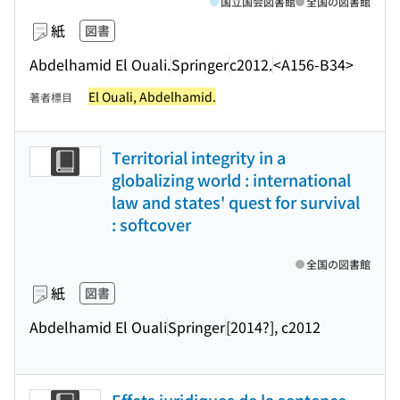
国立国会図書館
全国の図書館
紙
図書
Abdelhamid El Ouali.
Springer
c2012.
<A156-B34>
El Ouali, Abdelhamid.
著者標目
Territorial integrity in a
globalizing world : international
law and states' quest for survival
: softcover
全国の図書館
紙
図書
Abdelhamid El Ouali
Springer
[2014?], c2012