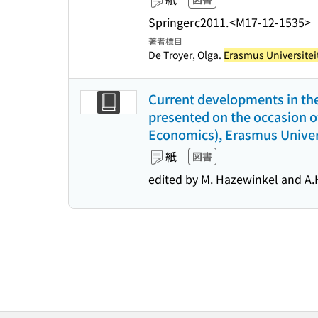
Springer
c2011.
<M17-12-1535>
著者標目
De Troyer, Olga.
Erasmus Universitei
Current developments in the
presented on the occasion of
Economics), Erasmus Univer
紙
図書
edited by M. Hazewinkel and A.