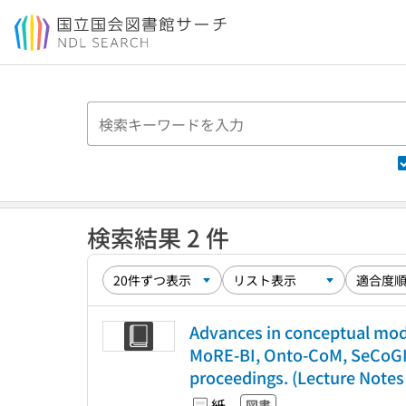
本文へ移動
検索結果 2 件
Advances in conceptual mod
MoRE-BI, Onto-CoM, SeCoGIS
proceedings. (Lecture Notes
紙
図書