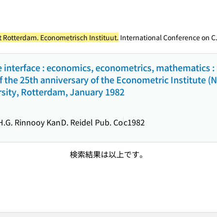
t Rotterdam. Econometrisch Instituut.
International Conference on C.
 interface : economics, econometrics, mathematics : s
 the 25th anniversary of the Econometric Institute (
sity, Rotterdam, January 1982
H.G. Rinnooy Kan
D. Reidel Pub. Co
c1982
検索結果は以上です。