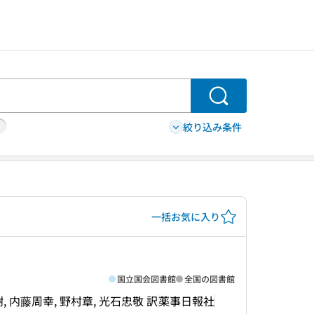
検索
絞り込み条件
一括お気に入り
国立国会図書館
全国の図書館
生田正樹, 内藤周幸, 野村章, 光石忠敬 訳
薬事日報社