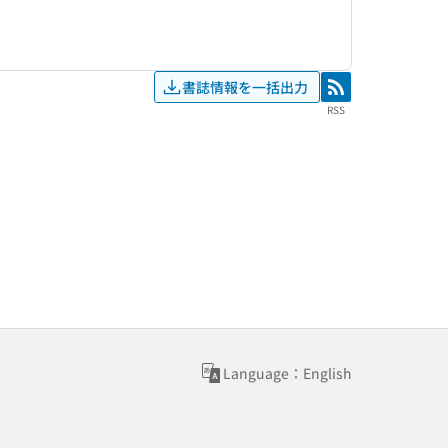
書誌情報を一括出力
RSS
RSS
Language：English