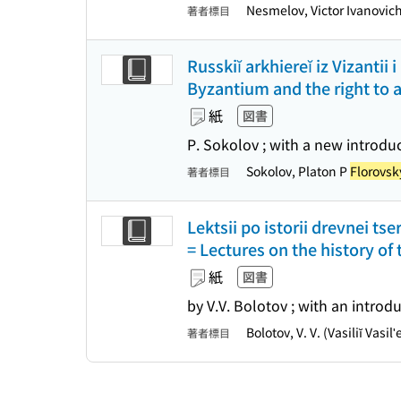
Nesmelov, Victor Ivanovic
著者標目
Russkiĭ arkhiereĭ iz Vizanti
Byzantium and the right to ap
紙
図書
P. Sokolov ; with a new introdu
Sokolov, Platon P
Florovsk
著者標目
Lektsii po istorii drevnei tse
= Lectures on the history of 
紙
図書
by V.V. Bolotov ; with an introd
Bolotov, V. V. (Vasiliĭ Vasil
著者標目