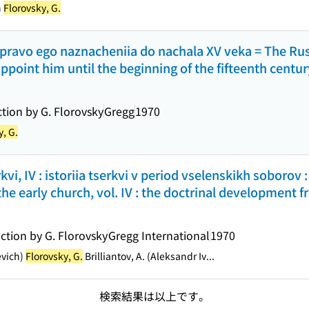
h
Florovsky, G.
i i pravo ego naznacheniia do nachala XV veka = The R
point him until the beginning of the fifteenth century
ction by G. Florovsky
Gregg
1970
y, G.
rkvi, IV : istoriia tserkvi v period vselenskikh soborov 
the early church, vol. IV : the doctrinal development fr
uction by G. Florovsky
Gregg International
1970
ʹevich)
Florovsky, G.
Brilliantov, A. (Aleksandr Iv...
検索結果は以上です。