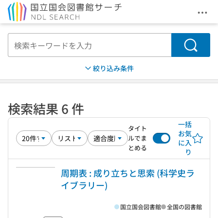
メニ
本文へ移動
検索
絞り込み条件
検索結果 6 件
一括
タイト
お気
ルでま
に入
とめる
り
周期表 : 成り立ちと思索 (科学史ラ
イブラリー)
国立国会図書館
全国の図書館