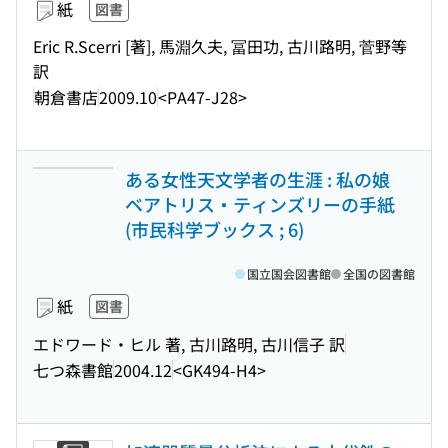
紙
図書
Eric R.Scerri [著], 馬淵久夫, 冨田功, 古川路明, 菅野等
訳
朝倉書店
2009.10
<PA47-J28>
ある女性天文学者の生涯 : 私の娘
ベアトリス・ティンズリーの手紙
(市民科学ブックス ; 6)
国立国会図書館
全国の図書館
紙
図書
エドワード・ヒル 著, 古川路明, 古川信子 訳
七つ森書館
2004.12
<GK494-H4>