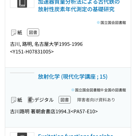
加速器質量分析法による古代鉄の
放射性炭素年代測定の基礎研究
国立国会図書館
紙
図書
古川, 路明, 名古屋大学
1995-1996
<Y151-H07831005>
放射化学 (現代化学講座 ; 15)
国立国会図書館
全国の図書館
紙
デジタル
図書
障害者向け資料あり
古川路明 著
朝倉書店
1994.3
<PA57-E10>