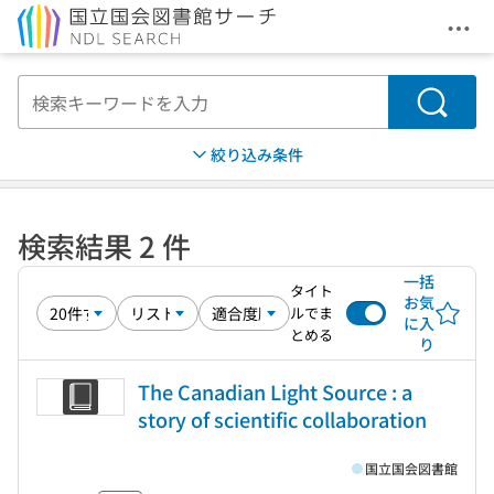
メニ
本文へ移動
検索
絞り込み条件
検索結果 2 件
一括
タイト
お気
ルでま
に入
とめる
り
The Canadian Light Source : a
story of scientific collaboration
国立国会図書館