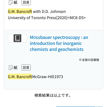
紙
図書
G.M. Bancroft
with D.D. Johnson
University of Toronto Press
[2020]
<MC8-D5>
Mössbauer spectroscopy : an
introduction for inorganic
chemists and geochemists
全国の図書館
紙
図書
G.M. Bancroft
McGraw-Hill
1973
検索結果は以上です。