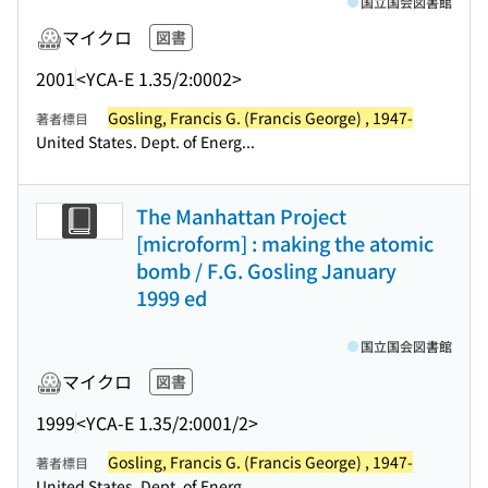
国立国会図書館
マイクロ
図書
2001
<YCA-E 1.35/2:0002>
Gosling, Francis G. (Francis George) , 1947-
著者標目
United States. Dept. of Energ...
The Manhattan Project
[microform] : making the atomic
bomb / F.G. Gosling January
1999 ed
国立国会図書館
マイクロ
図書
1999
<YCA-E 1.35/2:0001/2>
Gosling, Francis G. (Francis George) , 1947-
著者標目
United States. Dept. of Energ...