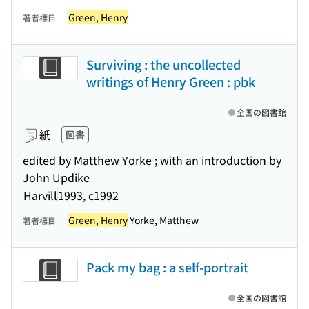
Green, Henry
著者標目
Surviving : the uncollected
writings of Henry Green : pbk
全国の図書館
紙
図書
edited by Matthew Yorke ; with an introduction by
John Updike
Harvill
1993, c1992
Green, Henry
Yorke, Matthew
著者標目
Pack my bag : a self-portrait
全国の図書館