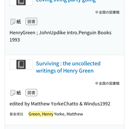
全国の図書館
紙
図書
HenryGreen ; JohnUpdike intro.
Penguin Books
1993
Surviving : the uncollected
writings of Henry Green
全国の図書館
紙
図書
edited by Matthew Yorke
Chatto & Windus
1992
Green, Henry
Yorke, Matthew
著者標目