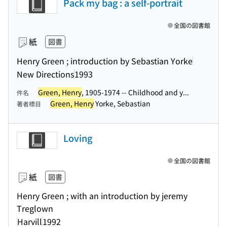
Pack my bag : a self-portrait
全国の図書館
紙
図書
Henry Green ; introduction by Sebastian Yorke
New Directions
1993
Green, Henry
, 1905-1974 -- Childhood and y...
件名
Green, Henry
Yorke, Sebastian
著者標目
Loving
全国の図書館
紙
図書
Henry Green ; with an introduction by jeremy
Treglown
Harvill
1992