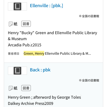
Ellenville : [pbk.]
全国の図書館
紙
図書
Henry "Bucky" Green and Ellenville Public Library
& Museum
Arcadia Pub.
c2015
Green, Henry
Ellenville Public Library & M...
著者標目
Back : pbk
全国の図書館
紙
図書
Henry Green ; afterword by George Toles
Dalkey Archive Press
2009