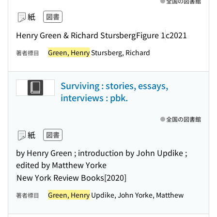
全国の図書館
紙
図書
Henry Green & Richard Stursberg
Figure 1
c2021
Green, Henry
Stursberg, Richard
著者標目
Surviving : stories, essays,
interviews : pbk.
全国の図書館
紙
図書
by Henry Green ; introduction by John Updike ;
edited by Matthew Yorke
New York Review Books
[2020]
Green, Henry
Updike, John Yorke, Matthew
著者標目