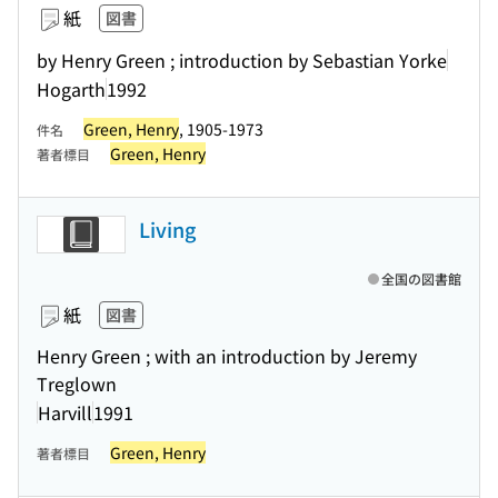
紙
図書
by Henry Green ; introduction by Sebastian Yorke
Hogarth
1992
Green, Henry
, 1905-1973
件名
Green, Henry
著者標目
Living
全国の図書館
紙
図書
Henry Green ; with an introduction by Jeremy
Treglown
Harvill
1991
Green, Henry
著者標目