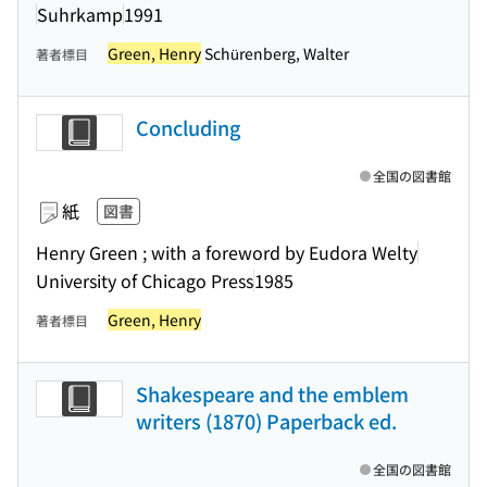
Suhrkamp
1991
Green, Henry
Schürenberg, Walter
著者標目
Concluding
全国の図書館
紙
図書
Henry Green ; with a foreword by Eudora Welty
University of Chicago Press
1985
Green, Henry
著者標目
Shakespeare and the emblem
writers (1870) Paperback ed.
全国の図書館