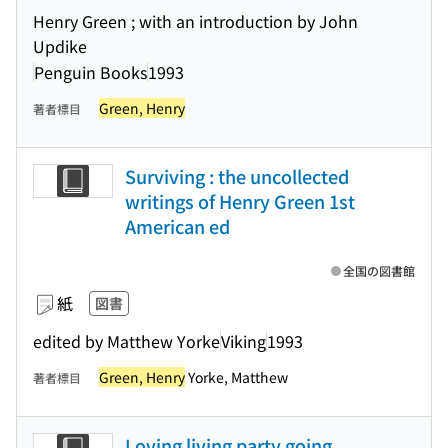
Henry Green ; with an introduction by John
Updike
Penguin Books
1993
Green, Henry
著者標目
Surviving : the uncollected
writings of Henry Green 1st
American ed
全国の図書館
紙
図書
edited by Matthew Yorke
Viking
1993
Green, Henry
Yorke, Matthew
著者標目
Loving living party going