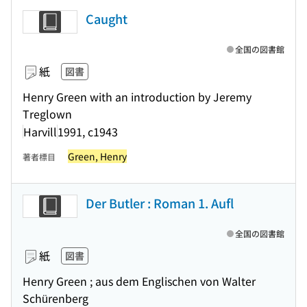
Caught
全国の図書館
紙
図書
Henry Green with an introduction by Jeremy
Treglown
Harvill
1991, c1943
Green, Henry
著者標目
Der Butler : Roman 1. Aufl
全国の図書館
紙
図書
Henry Green ; aus dem Englischen von Walter
Schürenberg