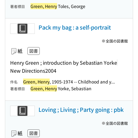
Green, Henry
Toles, George
著者標目
Pack my bag : a self-portrait
全国の図書館
紙
図書
Henry Green ; introduction by Sebastian Yorke
New Directions
2004
Green, Henry
, 1905-1974 -- Childhood and y...
件名
Green, Henry
Yorke, Sebastian
著者標目
Loving ; Living ; Party going : pbk
全国の図書館
紙
図書