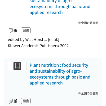
sustainability of agro-
ecosystems through basic and
applied research
全国の図書館
紙
図書
edited by W.J. Horst ... [et al.]
Kluwer Academic Publishers
c2002
Plant nutrition : food security
and sustainability of agro-
ecosystems through basic and
applied research
全国の図書館
紙
図書