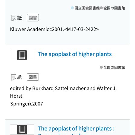
国立国会図書館
全国の図書館
紙
図書
Kluwer Academic
c2001.
<M17-03-2422>
The apoplast of higher plants
全国の図書館
紙
図書
edited by Burkhard Sattelmacher and Walter J.
Horst
Springer
c2007
The apoplast of higher plants :