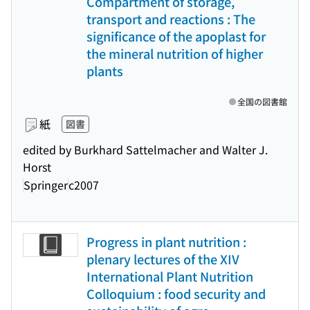
Compartment of storage,
transport and reactions : The
significance of the apoplast for
the mineral nutrition of higher
plants
全国の図書館
紙
図書
edited by Burkhard Sattelmacher and Walter J.
Horst
Springer
c2007
Progress in plant nutrition :
plenary lectures of the XIV
International Plant Nutrition
Colloquium : food security and