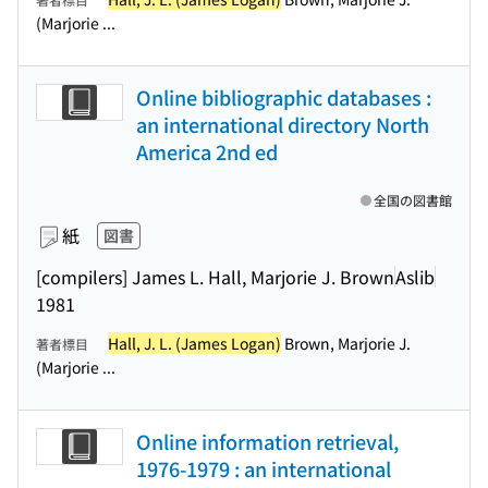
(Marjorie ...
Online bibliographic databases :
an international directory North
America 2nd ed
全国の図書館
紙
図書
[compilers] James L. Hall, Marjorie J. Brown
Aslib
1981
Hall, J. L. (James Logan)
Brown, Marjorie J.
著者標目
(Marjorie ...
Online information retrieval,
1976-1979 : an international