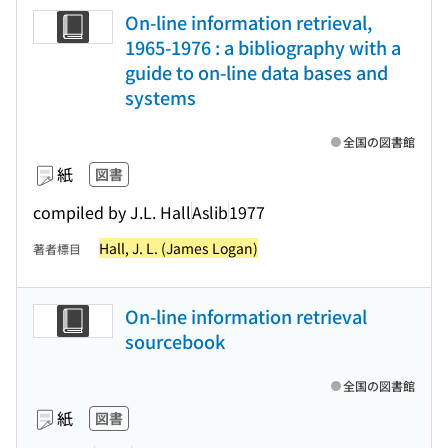
On-line information retrieval,
1965-1976 : a bibliography with a
guide to on-line data bases and
systems
全国の図書館
紙
図書
compiled by J.L. Hall
Aslib
1977
Hall, J. L. (James Logan)
著者標目
On-line information retrieval
sourcebook
全国の図書館
紙
図書