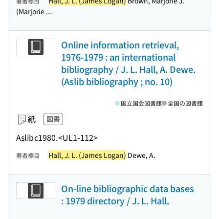
Hall, J. L. (James Logan)
Brown, Marjorie J.
著者標目
(Marjorie ...
Online information retrieval,
1976-1979 : an international
bibliography / J. L. Hall, A. Dewe.
(Aslib bibliography ; no. 10)
国立国会図書館
全国の図書館
紙
図書
Aslib
c1980.
<UL1-112>
Hall, J. L. (James Logan)
Dewe, A.
著者標目
On-line bibliographic data bases
: 1979 directory / J. L. Hall.