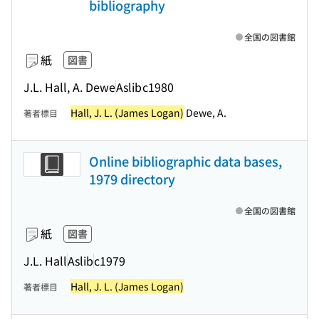
bibliography
全国の図書館
紙
図書
J.L. Hall, A. Dewe
Aslib
c1980
Hall, J. L. (James Logan)
Dewe, A.
著者標目
Online bibliographic data bases,
1979 directory
全国の図書館
紙
図書
J.L. Hall
Aslib
c1979
Hall, J. L. (James Logan)
著者標目