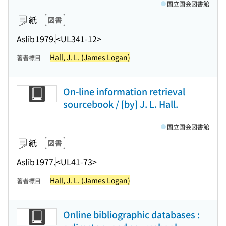
国立国会図書館
紙
図書
Aslib
1979.
<UL341-12>
Hall, J. L. (James Logan)
著者標目
On-line information retrieval
sourcebook / [by] J. L. Hall.
国立国会図書館
紙
図書
Aslib
1977.
<UL41-73>
Hall, J. L. (James Logan)
著者標目
Online bibliographic databases :