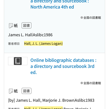
a directory and sourcebook :
North America 4th ed
全国の図書館
紙
図書
James L. Hall
Aslib
c1986
Hall, J. L. (James Logan)
著者標目
Online bibliographic databases :
a directory and sourcebook 3rd
ed.
全国の図書館
紙
図書
[by] James L. Hall, Marjorie J. Brown
Aslib
c1983
Hall, J. L. (James Logan)
Brown, Marjorie J.
著者標目