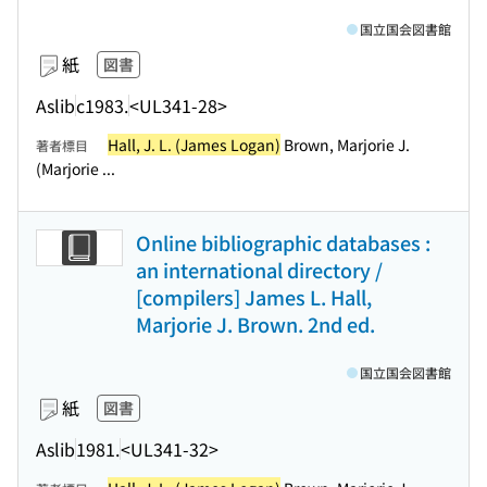
国立国会図書館
紙
図書
Aslib
c1983.
<UL341-28>
Hall, J. L. (James Logan)
Brown, Marjorie J.
著者標目
(Marjorie ...
Online bibliographic databases :
an international directory /
[compilers] James L. Hall,
Marjorie J. Brown. 2nd ed.
国立国会図書館
紙
図書
Aslib
1981.
<UL341-32>