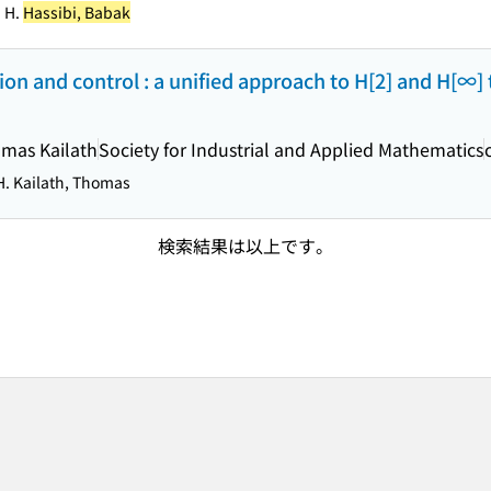
i H.
Hassibi, Babak
ion and control : a unified approach to H[2] and H[∞] 
omas Kailath
Society for Industrial and Applied Mathematics
H. Kailath, Thomas
検索結果は以上です。