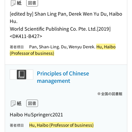
紙
図書
[edited by] Shan Ling Pan, Derek Wen Yu Du, Haibo
Hu.
World Scientific Publishing Co. Pte. Ltd.
[2019]
<DK411-B427>
Pan, Shan-Ling. Du, Wenyu Derek.
Hu, Haibo
著者標目
(Professor of business)
Principles of Chinese
management
全国の図書館
紙
図書
Haibo Hu
Springer
c2021
Hu, Haibo (Professor of business)
著者標目