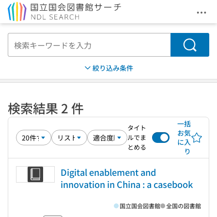
メニ
本文へ移動
検索
絞り込み条件
検索結果 2 件
一括
タイト
お気
ルでま
に入
とめる
り
Digital enablement and
innovation in China : a casebook
国立国会図書館
全国の図書館