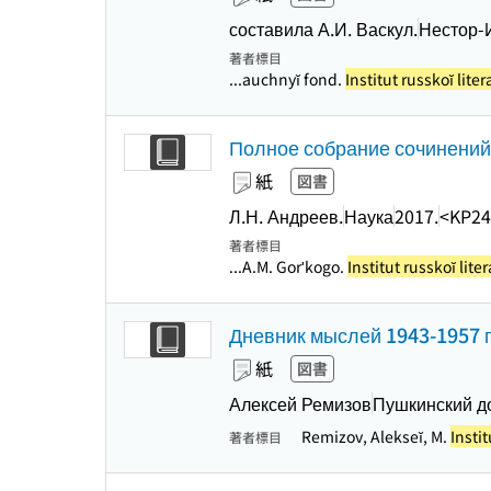
составила А.И. Васкул.
Нестор-
著者標目
...auchnyĭ fond.
Institut russkoĭ lit
Полное собрание сочинений
紙
図書
Л.Н. Андреев.
Наука
2017.
<KP24
著者標目
...A.M. Gorʹkogo.
Institut russkoĭ lit
Дневник мыслей 1943-1957 гг
紙
図書
Алексей Ремизов
Пушкинский д
Remizov, Alekseĭ, M.
Insti
著者標目