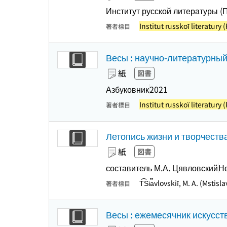
Институт русской литературы (
Institut russkoĭ literatury
著者標目
Весы : научно-литературный 
紙
図書
Азбуковник
2021
Institut russkoĭ literatury
著者標目
Летопись жизни и творчества
紙
図書
составитель М.А. Цявловский
Н
T︠S︡i︠a︡vlovskiĭ, M. A. (Msti
著者標目
Весы : ежемесячник искусств 