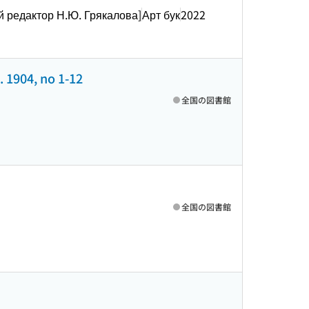
й редактор Н.Ю. Грякалова]
Арт бук
2022
 1904, no 1-12
全国の図書館
全国の図書館