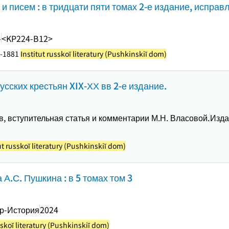
и писем : в тридцати пяти томах 2-е издание, исправ
-
<KP224-B12>
1-1881
Institut russkoĭ literatury (Pushkinskiĭ dom)
сских крестьян XIX-ХХ вв 2-е издание.
в, вступительная статья и комментарии М.Н. Власовой.
Изда
ut russkoĭ literatury (Pushkinskiĭ dom)
 А.С. Пушкина : в 5 томах том 3
р-История
2024
sskoĭ literatury (Pushkinskiĭ dom)