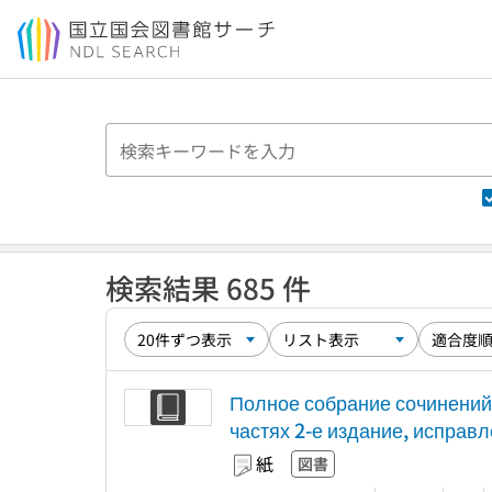
本文へ移動
検索結果 685 件
Полное собрание сочинений и
частях 2-е издание, исправ
紙
図書