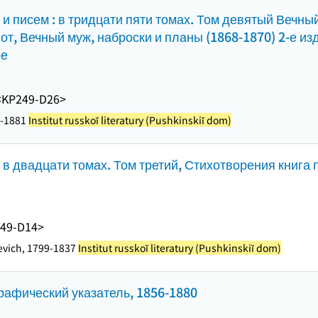
и писем : в тридцати пяти томах. Том девятый Вечны
т, Вечный муж, наброски и планы (1868-1870) 2-е из
ое
<KP249-D26>
1-1881
Institut russkoĭ literatury (Pushkinskiĭ dom)
в двадцати томах. Том третий, Стихотворения книга
49-D14>
evich, 1799-1837
Institut russkoĭ literatury (Pushkinskiĭ dom)
рафический указатель, 1856-1880