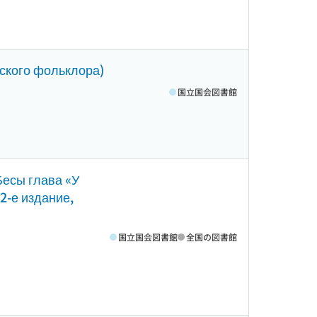
сского фольклора)
国立国会図書館
Бесы глава «У
2-е издание,
国立国会図書館
全国の図書館