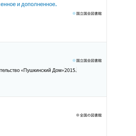
ленное и дополненное.
国立国会図書館
国立国会図書館
тельство «Пушкинский Дом»
2015.
全国の図書館