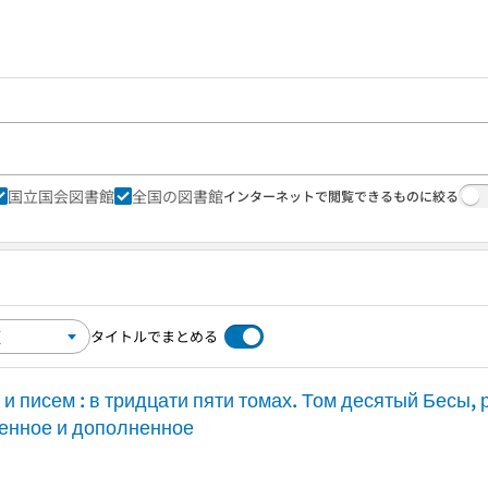
国立国会図書館
全国の図書館
インターネットで閲覧できるものに絞る
タイトルでまとめる
 писем : в тридцати пяти томах. Том десятый Бесы, 
ленное и дополненное