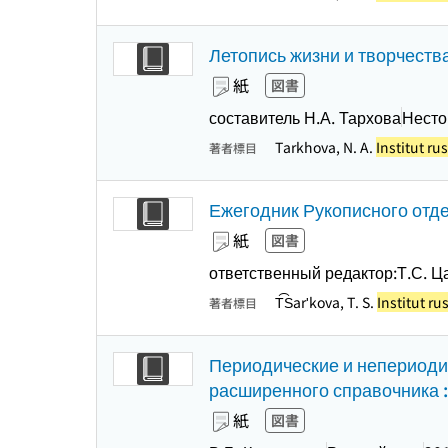
Летопись жизни и творчества
紙
図書
составитель Н.А. Тархова
Несто
Tarkhova, N. A.
Institut ru
著者標目
Ежегодник Рукописного отд
紙
図書
ответственный редактор:Т.С. Ц
T︠S︡arʹkova, T. S.
Institut ru
著者標目
Периодические и непериодич
расширенного справочника :
紙
図書