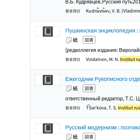
В.Б. Кудрявцев.
Русский путь
20
Kudri︠a︡vt︠s︡ev, V. B. (Vladim
著者標目
Пушкинская энциклопедия : 
紙
図書
[редколлегия издания: Виролайне
Virolaĭnen, M. N.
Institut r
著者標目
Ежегодник Рукописного отде
紙
図書
ответственный редактор, Т.С. 
T︠S︡arʹkova, T. S.
Institut ru
著者標目
Русский модернизм : поэтика
紙
図書