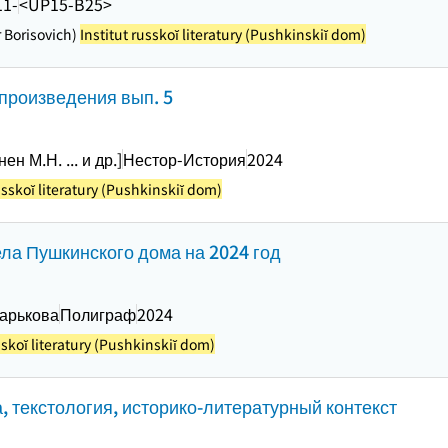
11-
<UP15-B25>
ir Borisovich)
Institut russkoĭ literatury (Pushkinskiĭ dom)
произведения вып. 5
н М.Н. ... и др.]
Нестор-История
2024
usskoĭ literatury (Pushkinskiĭ dom)
ла Пушкинского дома на 2024 год
Царькова
Полиграф
2024
sskoĭ literatury (Pushkinskiĭ dom)
, текстология, историко-литературный контекст