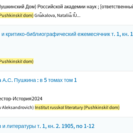
Пушкинский Дом) Российской академии наук ; [ответственны
 (Pushkinskiĭ dom)
Gri︠a︡kalova, Natalii︠a︡ I︠U︡...
и критико-библиографический ежемесячник т. 1, кн. 1.
 (Pushkinskiĭ dom)
 А.С. Пушкина : в 5 томах том 1
естор-История
2024
slav Aleksandrovich)
Institut russkoĭ literatury (Pushkinskiĭ dom)
и литературы т. 1, кн. 2. 1905, no 1-12