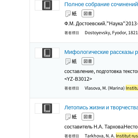
Полное собрание сочинений 
紙
図書
Ф.М. Достоевский.
"Наука"
2013
Dostoyevsky, Fyodor, 182
著者標目
Мифологические рассказы ру
紙
図書
составление, подготовка тексто
<YZ-B3012>
Vlasova, M. (Marina)
Instit
著者標目
Летопись жизни и творчества
紙
図書
составитель Н.А. Тархова
Несто
Tarkhova, N. A.
Institut ru
著者標目