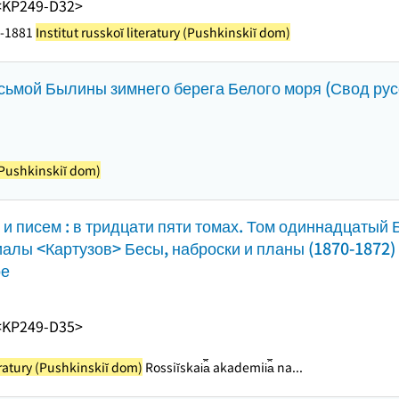
<KP249-D32>
1-1881
Institut russkoĭ literatury (Pushkinskiĭ dom)
осьмой Былины зимнего берега Белого моря (Свод ру
 (Pushkinskiĭ dom)
и писем : в тридцати пяти томах. Том одиннадцатый 
алы <Картузов> Бесы, наброски и планы (1870-1872) 
ое
<KP249-D35>
teratury (Pushkinskiĭ dom)
Rossiĭskai︠a︡ akademii︠a︡ na...