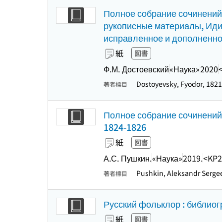
Полное собрание сочинений 
рукописные материалы, Идио
исправленное и дополненн
紙
図書
Ф.М. Достоевский
«Наука»
2020
Dostoyevsky, Fyodor, 182
著者標目
Полное собрание сочинений 
1824-1826
紙
図書
А.С. Пушкин.
«Наука»
2019.
<KP2
Pushkin, Aleksandr Serge
著者標目
Русский фольклор : библиог
紙
図書