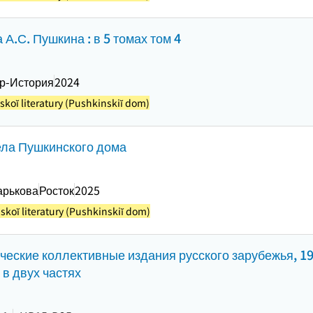
 А.С. Пушкина : в 5 томах том 4
р-История
2024
sskoĭ literatury (Pushkinskiĭ dom)
ела Пушкинского дома
арькова
Росток
2025
sskoĭ literatury (Pushkinskiĭ dom)
еские коллективные издания русского зарубежья, 19
 в двух частях