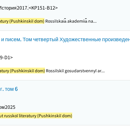
История
2017.
<KP151-B12>
eratury (Pushkinskiĭ dom)
Rossiĭskai︠a︡ akademii︠a︡ na...
 и писем. Том четвертый Художественные произведе
9-D1>
eratury (Pushkinskiĭ dom)
Rossiĭskiĭ gosudarstvennyĭ ar...
. том 6
ом
2025
tut russkoĭ literatury (Pushkinskiĭ dom)