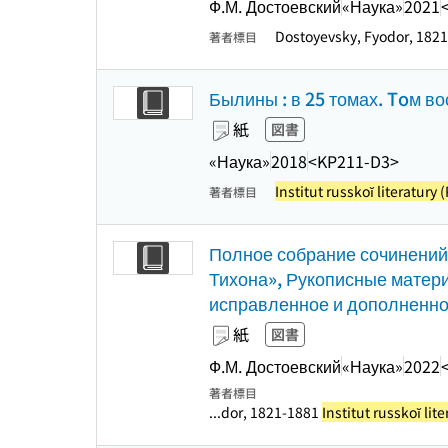
Ф.М. Достоевский
«Наука»
2021
Dostoyevsky, Fyodor, 182
著者標目
Былины : в 25 томах. Toм в
紙
図書
«Наука»
2018
<KP211-D3>
Institut russkoĭ literatury
著者標目
Полное собрание сочинений 
Тихона», Рукописные матери
исправленное и дополненн
紙
図書
Ф.М. Достоевский
«Наука»
2022
著者標目
...dor, 1821-1881
Institut russkoĭ li