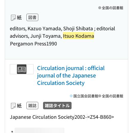
全国の図書館
紙
図書
editors, Kazuo Yamada, Shoji Shibata ; editorial
advisors, Junji Toyama,
Itsuo Kodama
Pergamon Press
1990
Circulation journal : official
journal of the Japanese
Circulation Society
国立国会図書館
全国の図書館
紙
雑誌
雑誌タイトル
Japanese Circulation Society
2002-
<Z54-B860>
このタイトルの巻号