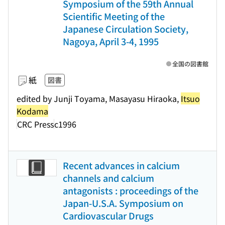
Symposium of the 59th Annual
Scientific Meeting of the
Japanese Circulation Society,
Nagoya, April 3-4, 1995
全国の図書館
紙
図書
edited by Junji Toyama, Masayasu Hiraoka,
Itsuo
Kodama
CRC Press
c1996
Recent advances in calcium
channels and calcium
antagonists : proceedings of the
Japan-U.S.A. Symposium on
Cardiovascular Drugs