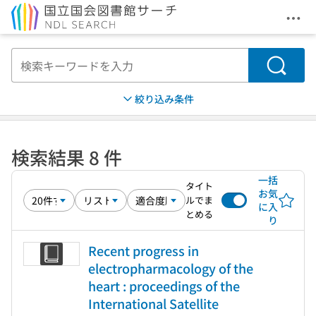
メニ
本文へ移動
検索
絞り込み条件
検索結果 8 件
一括
タイト
お気
ルでま
に入
とめる
り
Recent progress in
electropharmacology of the
heart : proceedings of the
International Satellite