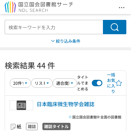
メニ
本文へ移動
検索
絞り込み条件
検索結果 44 件
一括
タイト
お気
ルでま
に入
とめる
り
日本臨床微生物学会雑誌
国立国会図書館
全国の図書館
紙
雑誌
雑誌タイトル