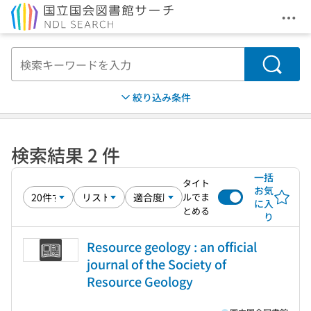
メニ
本文へ移動
検索
絞り込み条件
検索結果 2 件
一括
タイト
お気
ルでま
に入
とめる
り
Resource geology : an official
journal of the Society of
Resource Geology