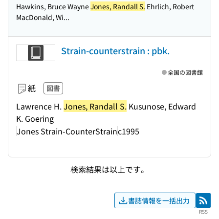
Hawkins, Bruce Wayne
Jones, Randall S.
Ehrlich, Robert
MacDonald, Wi...
Strain-counterstrain : pbk.
全国の図書館
紙
図書
Lawrence H.
Jones, Randall S.
Kusunose, Edward
K. Goering
Jones Strain-CounterStrain
c1995
検索結果は以上です。
書誌情報を一括出力
RSS
RSS