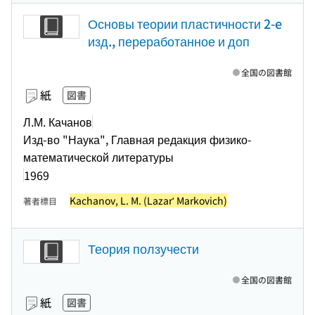
Основы теории пластичности 2-e
изд., переработанное и доп
全国の図書館
紙
図書
Л.М. Качанов
Изд-во "Наука", Главная редакция физико-
математической литературы
1969
Kachanov, L. M. (Lazarʹ Markovich)
著者標目
Теория ползучести
全国の図書館
紙
図書