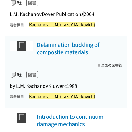
紙
図書
L.M. Kachanov
Dover Publications
2004
Kachanov, L. M. (Lazarʹ Markovich)
著者標目
Delamination buckling of
composite materials
全国の図書館
紙
図書
by L.M. Kachanov
Kluwer
c1988
Kachanov, L. M. (Lazarʹ Markovich)
著者標目
Introduction to continuum
damage mechanics