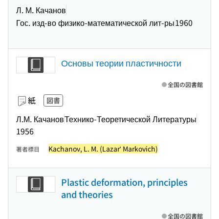
Л. М. Качанов
Гос. изд-во физико-математической лит-ры
1960
Основы теории пластичности
全国の図書館
紙
図書
Л.М. Качанов
Технико-Теоретической Литературы
1956
Kachanov, L. M. (Lazarʹ Markovich)
著者標目
Plastic deformation, principles
and theories
全国の図書館