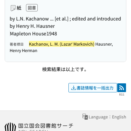
紙
図書
by L.N. Kachanow ... [et al.] ; edited and introduced
by Henry H. Hausner
Mapleton House
1948
Kachanov, L. M. (Lazarʹ Markovich)
Hausner,
著者標目
Henry Herman
検索結果は以上です。
書誌情報を一括出力
RSS
RSS
Language：English