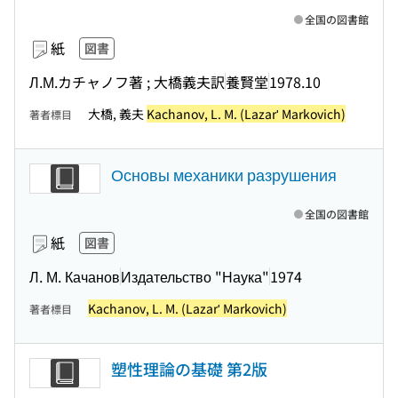
全国の図書館
紙
図書
Л.М.カチャノフ著 ; 大橋義夫訳
養賢堂
1978.10
大橋, 義夫
Kachanov, L. M. (Lazarʹ Markovich)
著者標目
Основы механики разрушения
全国の図書館
紙
図書
Л. М. Качанов
Издательство "Наука"
1974
Kachanov, L. M. (Lazarʹ Markovich)
著者標目
塑性理論の基礎 第2版