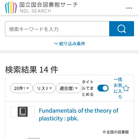
メニ
本文へ移動
検索
絞り込み条件
検索結果 14 件
一括
タイト
お気
ルでま
に入
とめる
り
Fundamentals of the theory of
plasticity : pbk.
全国の図書館