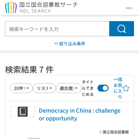
メニ
本文へ移動
検索
絞り込み条件
検索結果 7 件
一括
タイト
お気
ルでま
に入
とめる
り
Democracy in China : challenge
or opportunity
国立国会図書館