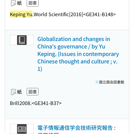
紙
図書
Keping Yu
.
World Scientific
[2016]
<GE341-B148>
Globalization and changes in
China's governance / by Yu
Keping. (Issues in contemporary
Chinese thought and culture ; v.
1)
国立国会図書館
紙
図書
Brill
2008.
<GE341-B37>
電子情報通信学会技術研究報告 :