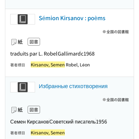
Sémion Kirsanov : poèms
全国の図書館
紙
図書
traduits par L. Robel
Gallimard
c1968
Kirsanov, Semen
Robel, Léon
著者標目
Избранные стихотворения
全国の図書館
紙
図書
Семен Кирсанов
Советский писатель
1956
Kirsanov, Semen
著者標目