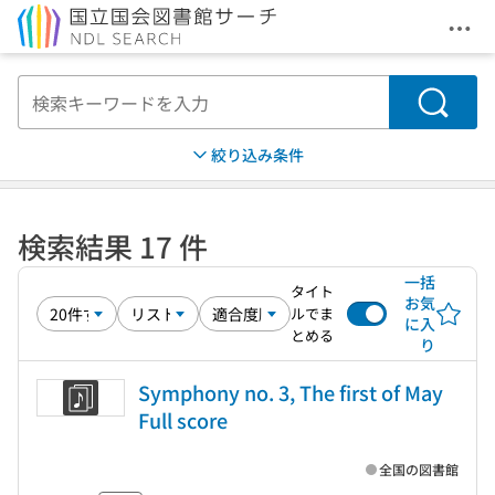
メニ
本文へ移動
検索
絞り込み条件
検索結果 17 件
一括
タイト
お気
ルでま
に入
とめる
り
Symphony no. 3, The first of May
Full score
全国の図書館