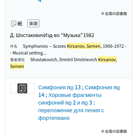
全国の図書館
紙
楽譜
Д. Шостакович
Изд-во "Музыка"
1982
Symphonies -- Scores
Kirsanov, Semen
, 1906-1972 -
件名
- Musical setting...
Shostakovich, Dmitriĭ Dmitrievich
Kirsanov,
著者標目
Semen
Симфония no̲ 13 ; Симфония no̲
14 ; Хоровые фрагменты
синфоний no̲ 2 и no̲ 3 :
переложение для пения с
фортепиано
全国の図書館