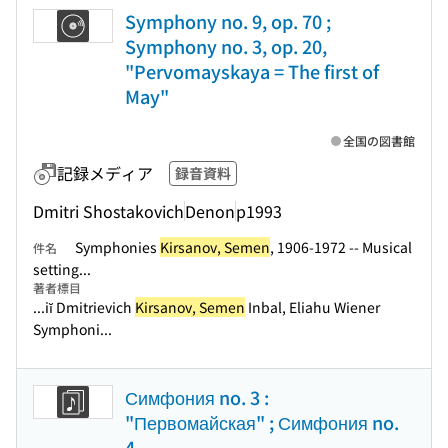
Symphony no. 9, op. 70 ;
Symphony no. 3, op. 20,
"Pervomayskaya = The first of
May"
全国の図書館
記録メディア
録音資料
Dmitri Shostakovich
Denon
p1993
Symphonies
Kirsanov, Semen
, 1906-1972 -- Musical
件名
setting...
著者標目
...iĭ Dmitrievich
Kirsanov, Semen
Inbal, Eliahu Wiener
Symphoni...
Симфония no. 3 :
"Первомайская" ; Симфония no.
4