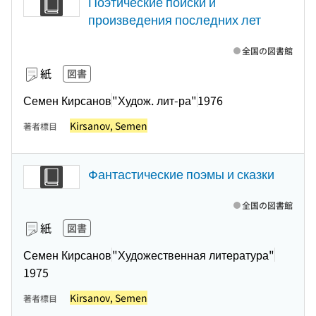
Поэтические поиски и
произведения последних лет
全国の図書館
紙
図書
Семен Кирсанов
"Худож. лит-ра"
1976
Kirsanov, Semen
著者標目
Фантастические поэмы и сказки
全国の図書館
紙
図書
Семен Кирсанов
"Художественная литература"
1975
Kirsanov, Semen
著者標目