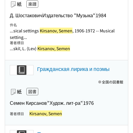
紙
楽譜
Д. Шостакович
Издательство "Музыка"
1984
件名
...sical settings
Kirsanov, Semen
, 1906-1972 -- Musical
setting...
著者標目
...skiĭ, L. (Lev)
Kirsanov, Semen
Гражданская лирика и поэмы
全国の図書館
紙
図書
Семен Кирсанов
"Худож. лит-ра"
1976
Kirsanov, Semen
著者標目