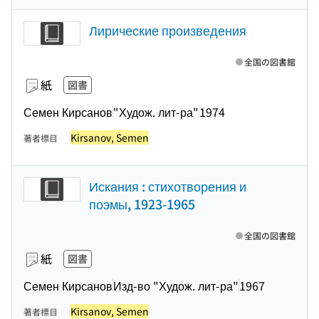
Лирические произведения
全国の図書館
紙
図書
Семен Кирсанов
"Худож. лит-ра"
1974
Kirsanov, Semen
著者標目
Искания : стихотворения и
поэмы, 1923-1965
全国の図書館
紙
図書
Семен Кирсанов
Изд-во "Худож. лит-ра"
1967
Kirsanov, Semen
著者標目