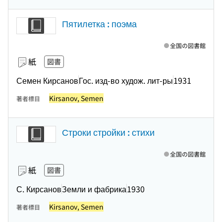
Пятилетка : поэма
全国の図書館
紙
図書
Семен Кирсанов
Гос. изд-во худож. лит-ры
1931
Kirsanov, Semen
著者標目
Строки стройки : стихи
全国の図書館
紙
図書
С. Кирсанов
Земли и фабрика
1930
Kirsanov, Semen
著者標目