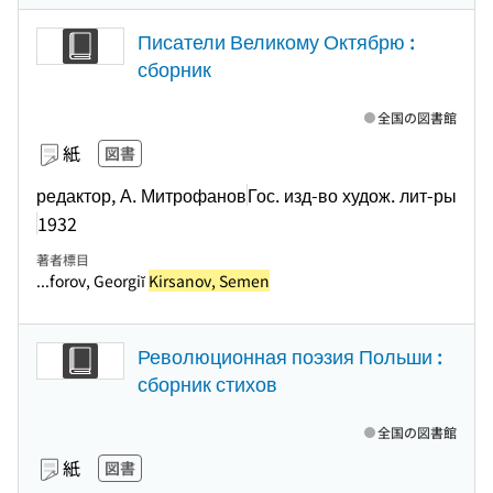
Писатели Великому Октябрю :
сборник
全国の図書館
紙
図書
редактор, А. Митрофанов
Гос. изд-во худож. лит-ры
1932
著者標目
...forov, Georgiĭ
Kirsanov, Semen
Революционная поэзия Польши :
сборник стихов
全国の図書館
紙
図書