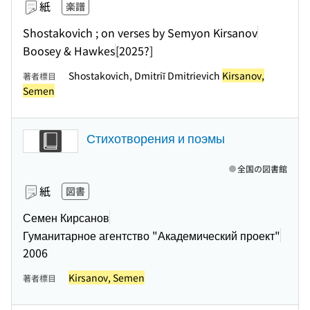
紙
楽譜
Shostakovich ; on verses by Semyon Kirsanov
Boosey & Hawkes
[2025?]
Shostakovich, Dmitriĭ Dmitrievich
Kirsanov,
著者標目
Semen
Стихотворения и поэмы
全国の図書館
紙
図書
Семен Кирсанов
Гуманитарное агентство "Академический проект"
2006
Kirsanov, Semen
著者標目