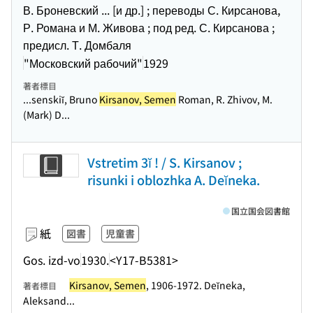
В. Броневский ... [и др.] ; переводы С. Кирсанова,
Р. Романа и М. Живова ; под ред. С. Кирсанова ;
предисл. Т. Домбаля
"Московский рабочий"
1929
著者標目
...senskiĭ, Bruno
Kirsanov, Semen
Roman, R. Zhivov, M.
(Mark) D...
Vstretim 3ĭ ! / S. Kirsanov ;
risunki i oblozhka A. Deĭneka.
国立国会図書館
紙
図書
児童書
Gos. izd-vo
1930.
<Y17-B5381>
Kirsanov, Semen
, 1906-1972. Deĭneka,
著者標目
Aleksand...