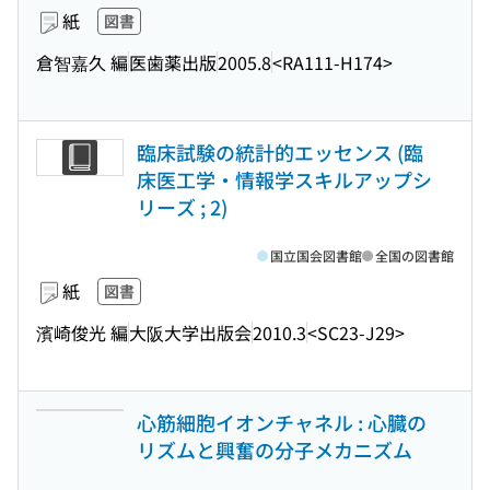
紙
図書
倉智嘉久 編
医歯薬出版
2005.8
<RA111-H174>
臨床試験の統計的エッセンス (臨
床医工学・情報学スキルアップシ
リーズ ; 2)
国立国会図書館
全国の図書館
紙
図書
濱崎俊光 編
大阪大学出版会
2010.3
<SC23-J29>
心筋細胞イオンチャネル : 心臓の
リズムと興奮の分子メカニズム