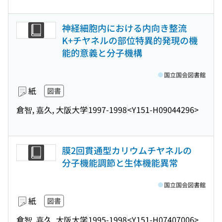
神経細胞内における内向き整流
K+チヤネルの部位特異的発現の機
能的意義と分子機構
国立国会図書館
紙
図書
倉智, 嘉久, 大阪大学
1997-1998
<Y151-H09044296>
膜2回貫通型カリウムチヤネルの
分子機能調節と生体機能異常
国立国会図書館
紙
図書
倉智, 嘉久, 大阪大学
1995-1998
<Y151-H07407006>