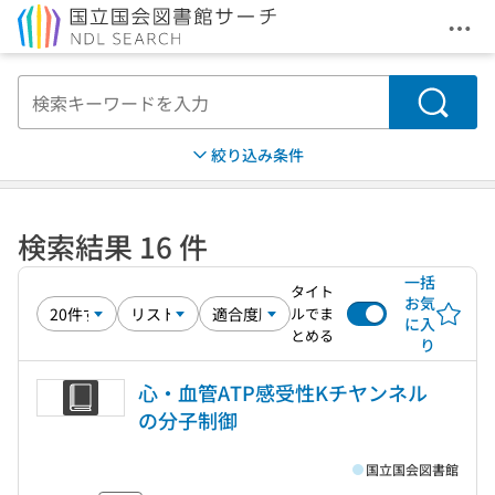
メニ
本文へ移動
検索
絞り込み条件
検索結果 16 件
一括
タイト
お気
ルでま
に入
とめる
り
心・血管ATP感受性Kチヤンネル
の分子制御
国立国会図書館