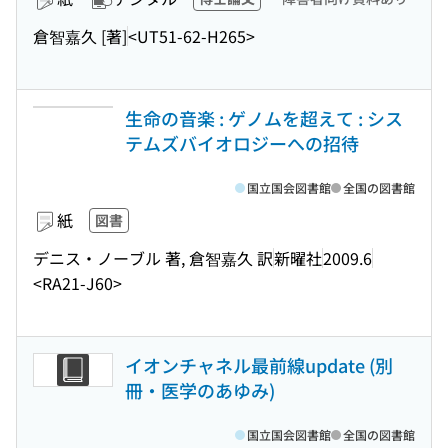
倉智嘉久 [著]
<UT51-62-H265>
生命の音楽 : ゲノムを超えて : シス
テムズバイオロジーへの招待
国立国会図書館
全国の図書館
紙
図書
デニス・ノーブル 著, 倉智嘉久 訳
新曜社
2009.6
<RA21-J60>
イオンチャネル最前線update (別
冊・医学のあゆみ)
国立国会図書館
全国の図書館