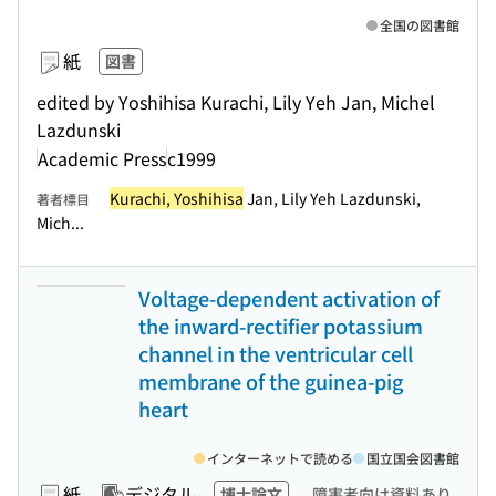
全国の図書館
紙
図書
edited by Yoshihisa Kurachi, Lily Yeh Jan, Michel
Lazdunski
Academic Press
c1999
Kurachi, Yoshihisa
Jan, Lily Yeh Lazdunski,
著者標目
Mich...
Voltage-dependent activation of
the inward-rectifier potassium
channel in the ventricular cell
membrane of the guinea-pig
heart
インターネットで読める
国立国会図書館
紙
デジタル
博士論文
障害者向け資料あり