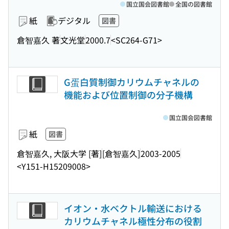
国立国会図書館
全国の図書館
紙
デジタル
図書
倉智嘉久 著
文光堂
2000.7
<SC264-G71>
G蛋白質制御カリウムチャネルの
機能および位置制御の分子機構
国立国会図書館
紙
図書
倉智嘉久, 大阪大学 [著]
[倉智嘉久]
2003-2005
<Y151-H15209008>
イオン・水ベクトル輸送における
カリウムチャネル極性分布の役割