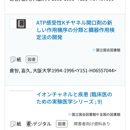
ATP感受性Kチヤネル開口剤の新
しい作用機序の分類と臓器作用検
定法の開発
国立国会図書館
紙
図書
倉智, 嘉久, 大阪大学
1994-1996
<Y151-H06557044>
イオンチャネルと疾患 (臨床医の
ための実験医学シリーズ ; 9)
国立国会図書館
全国の図書館
紙
デジタル
図書
障害者向け資料あり