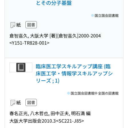
とその分子基盤
国立国会図書館
紙
図書
倉智嘉久, 大阪大学 [著]
[倉智嘉久]
2000-2004
<Y151-TR828-001>
臨床医工学スキルアップ講座 (臨
床医工学・情報学スキルアップシ
リーズ ; 1)
国立国会図書館
全国の図書館
紙
図書
春名正光, 八木哲也, 田中正夫, 明石満 編
大阪大学出版会
2010.3
<SC221-J85>