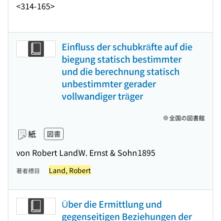
<314-165>
Einfluss der schubkräfte auf die
biegung statisch bestimmter
und die berechnung statisch
unbestimmter gerader
vollwandiger träger
全国の図書館
紙
図書
von Robert Land
W. Ernst & Sohn
1895
Land, Robert
著者標目
Über die Ermittlung und
gegenseitigen Beziehungen der