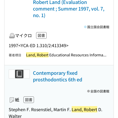
Robert Land (Evaluation
comment ; Summer 1997, vol. 7,
no. 1)
国立国会図書館
マイクロ
図書
1997
<YCA-ED 1.310/2:413349>
Land, Robert
Educational Resources Informa...
著者標目
Contemporary fixed
prosthodontics 6th ed
全国の図書館
紙
図書
Stephen F. Rosenstiel, Martin F.
Land, Robert
D.
Walter