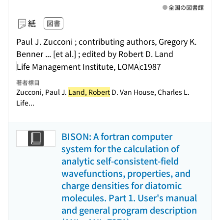
全国の図書館
紙
図書
Paul J. Zucconi ; contributing authors, Gregory K.
Benner ... [et al.] ; edited by Robert D. Land
Life Management Institute, LOMA
c1987
著者標目
Zucconi, Paul J.
Land, Robert
D. Van House, Charles L.
Life...
BISON: A fortran computer
system for the calculation of
analytic self-consistent-field
wavefunctions, properties, and
charge densities for diatomic
molecules. Part 1. User's manual
and general program description