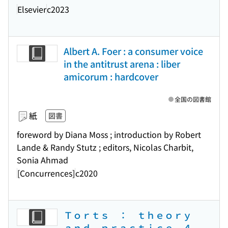
Elsevier
c2023
Albert A. Foer : a consumer voice
in the antitrust arena : liber
amicorum : hardcover
全国の図書館
紙
図書
foreword by Diana Moss ; introduction by Robert
Lande & Randy Stutz ; editors, Nicolas Charbit,
Sonia Ahmad
[Concurrences]
c2020
Ｔｏｒｔｓ ： ｔｈｅｏｒｙ
ａｎｄ ｐｒａｃｔｉｃｅ ４．