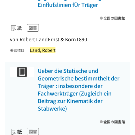
Einflufslinien fÜr Träger
全国の図書館
紙
図書
von Robert Land
Ernst & Korn
1890
Land, Robert
著者標目
Ueber die Statische und
Geometrische bestimmtheit der
Träger : insbesondere der
Fachwerkträger (Zugleich ein
Beitrag zur Kinematik der
Stabwerke)
全国の図書館
紙
図書