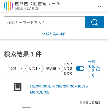
メニ
本文へ移動
検索
絞り込み条件
検索結果 1 件
一括
タイト
お気
ルでま
に入
とめる
り
Прочность и сверхпрочность
металлов
全国の図書館