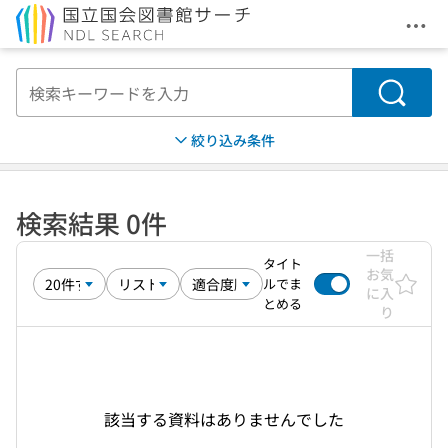
メニ
本文へ移動
検索
絞り込み条件
検索結果 0件
一括
タイト
お気
ルでま
に入
とめる
り
該当する資料はありませんでした