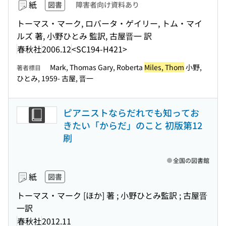
紙
図書
障害者向け資料あり
トーマス・マーク, ロバータ・ゲイリー, トム・マイ
ルズ 著, 小野ひとみ 監訳, 古屋晋一 訳
春秋社
2006.12
<SC194-H421>
Mark, Thomas Gary, Roberta
Miles, Thom
小野,
著者標目
ひとみ, 1959- 古屋, 晋一
ピアニストならだれでも知ってお
きたい「からだ」のこと 初版第12
刷
全国の図書館
紙
図書
トーマス・マーク [ほか] 著 ; 小野ひとみ監訳 ; 古屋晋
一訳
春秋社
2012.11