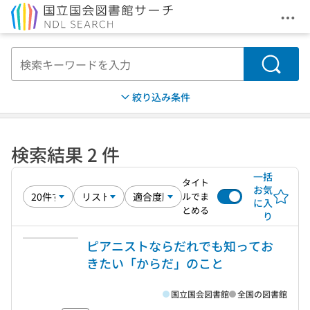
メニ
本文へ移動
検索
絞り込み条件
検索結果 2 件
一括
タイト
お気
ルでま
に入
とめる
り
ピアニストならだれでも知ってお
きたい「からだ」のこと
国立国会図書館
全国の図書館