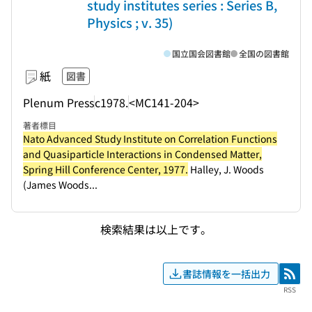
study institutes series : Series B,
Physics ; v. 35)
国立国会図書館
全国の図書館
紙
図書
Plenum Press
c1978.
<MC141-204>
著者標目
Nato Advanced Study Institute on Correlation Functions
and Quasiparticle Interactions in Condensed Matter,
Spring Hill Conference Center, 1977.
Halley, J. Woods
(James Woods...
検索結果は以上です。
書誌情報を一括出力
RSS
RSS