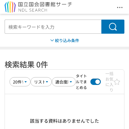
メニ
本文へ移動
検索
絞り込み条件
検索結果 0件
一括
タイト
お気
ルでま
に入
とめる
り
該当する資料はありませんでした