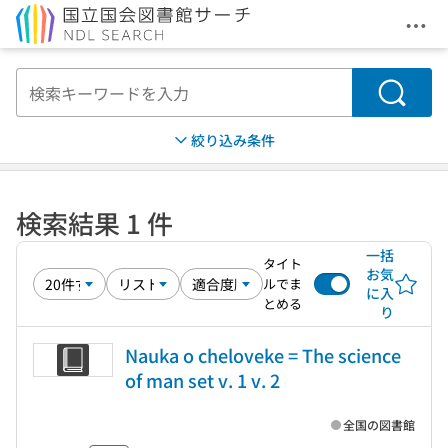
メニ
本文へ移動
検索
絞り込み条件
検索結果 1 件
一括
タイト
お気
ルでま
に入
とめる
り
Nauka o cheloveke = The science
of man set v. 1 v. 2
全国の図書館