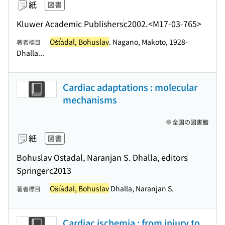
紙
図書
Kluwer Academic Publishers
c2002.
<M17-03-765>
Ošt̕ádal, Bohuslav
. Nagano, Makoto, 1928-
著者標目
Dhalla...
Cardiac adaptations : molecular
mechanisms
全国の図書館
紙
図書
Bohuslav Ostadal, Naranjan S. Dhalla, editors
Springer
c2013
Ošt̕ádal, Bohuslav
Dhalla, Naranjan S.
著者標目
Cardiac ischemia : from injury to