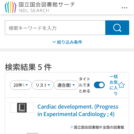
メニ
本文へ移動
検索
絞り込み条件
検索結果 5 件
一括
タイト
お気
ルでま
に入
とめる
り
Cardiac development. (Progress
in Experimental Cardiology ; 4)
国立国会図書館
全国の図書館