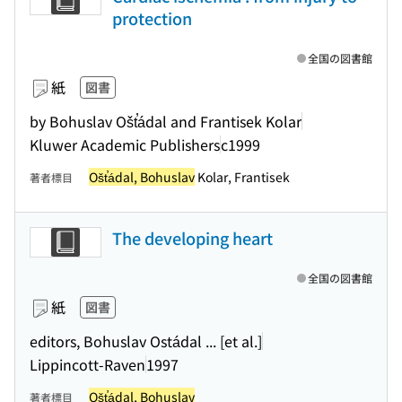
protection
全国の図書館
紙
図書
by Bohuslav Ošt̕ádal and Frantisek Kolar
Kluwer Academic Publishers
c1999
Ošt̕ádal, Bohuslav
Kolar, Frantisek
著者標目
The developing heart
全国の図書館
紙
図書
editors, Bohuslav Ostádal ... [et al.]
Lippincott-Raven
1997
Ošt̕ádal, Bohuslav
著者標目