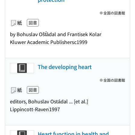
全国の図書館
紙
図書
by Bohuslav Ošt̕ádal and Frantisek Kolar
Kluwer Academic Publishers
c1999
The developing heart
全国の図書館
紙
図書
editors, Bohuslav Ostádal ... [et al.]
Lippincott-Raven
1997
Heart function in health and