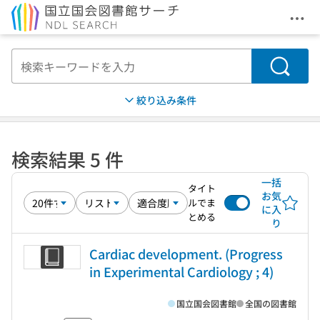
メニ
本文へ移動
検索
絞り込み条件
検索結果 5 件
一括
タイト
お気
ルでま
に入
とめる
り
Cardiac development. (Progress
in Experimental Cardiology ; 4)
国立国会図書館
全国の図書館