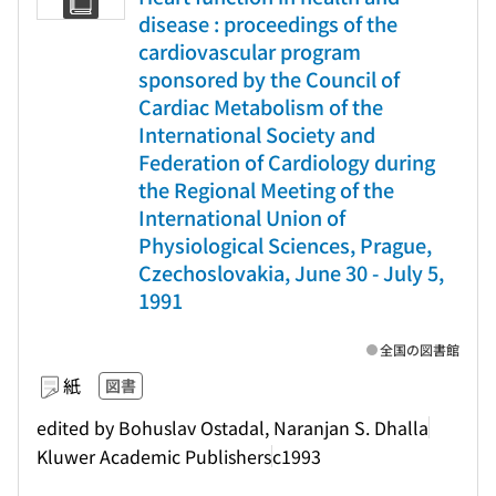
disease : proceedings of the
cardiovascular program
sponsored by the Council of
Cardiac Metabolism of the
International Society and
Federation of Cardiology during
the Regional Meeting of the
International Union of
Physiological Sciences, Prague,
Czechoslovakia, June 30 - July 5,
1991
全国の図書館
紙
図書
edited by Bohuslav Ostadal, Naranjan S. Dhalla
Kluwer Academic Publishers
c1993