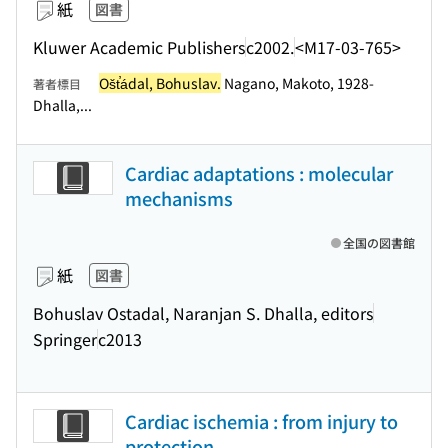
紙
図書
Kluwer Academic Publishers
c2002.
<M17-03-765>
Ošt̕ádal, Bohuslav.
Nagano, Makoto, 1928-
著者標目
Dhalla,...
Cardiac adaptations : molecular
mechanisms
全国の図書館
紙
図書
Bohuslav Ostadal, Naranjan S. Dhalla, editors
Springer
c2013
Cardiac ischemia : from injury to
protection