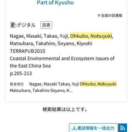
Part of Kyushu
全国の図書館
デジタル
図書
Nagae, Masaki, Takao, Yuji,
Ohkubo, Nobuyuki
,
Matsubara, Takahiro, Soyano, Kiyoshi
TERRAPUB
2010
Coastal Environmental and Ecosystem Issues of
the East China Sea
p.205-213
Nagae, Masaki Takao, Yuji
Ohkubo, Nobuyuki
著者標目
Matsubara, Takahiro Soyano, K...
検索結果は以上です。
書誌情報を一括出力
RSS