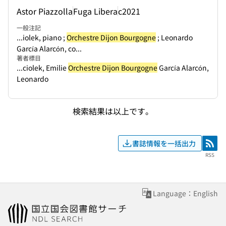
Astor Piazzolla
Fuga Libera
c2021
一般注記
...iolek, piano ;
Orchestre Dijon Bourgogne
; Leonardo
García Alarcón, co...
著者標目
...ciolek, Emilie
Orchestre Dijon Bourgogne
García Alarcón,
Leonardo
検索結果は以上です。
書誌情報を一括出力
RSS
RSS
Language：English