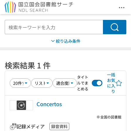
メニ
本文へ移動
検索
絞り込み条件
検索結果 1 件
一括
タイト
お気
ルでま
に入
とめる
り
Concertos
全国の図書館
記録メディア
録音資料