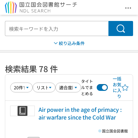
メニ
本文へ移動
検索
絞り込み条件
検索結果 78 件
一括
タイト
お気
ルでま
に入
とめる
り
Air power in the age of primacy :
air warfare since the Cold War
国立国会図書館