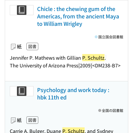
Chicle : the chewing gum of the
Americas, from the ancient Maya
to William Wrigley
国立国会図書館
紙
図書
Jennifer P. Mathews with Gillian
P. Schultz
.
The University of Arizona Press
[2009]
<DM238-B7>
Psychology and work today :
hbk 11th ed
全国の図書館
紙
図書
Carrie A. Bulger, Duane
P. Schultz
, and Sydney