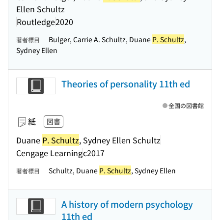
Ellen Schultz
Routledge
2020
Bulger, Carrie A. Schultz, Duane
P. Schultz
,
著者標目
Sydney Ellen
Theories of personality 11th ed
全国の図書館
紙
図書
Duane
P. Schultz
, Sydney Ellen Schultz
Cengage Learning
c2017
Schultz, Duane
P. Schultz
, Sydney Ellen
著者標目
A history of modern psychology
11th ed