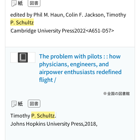
紙
図書
edited by Phil M. Haun, Colin F. Jackson, Timothy
P. Schultz
Cambridge University Press
2022
<A651-D57>
The problem with pilots : : how
physicians, engineers, and
airpower enthusiasts redefined
flight /
全国の図書館
紙
図書
Timothy
P. Schultz
.
Johns Hopkins University Press,
2018,