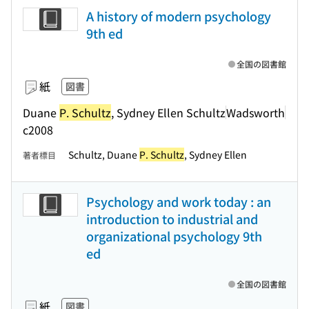
A history of modern psychology
9th ed
全国の図書館
紙
図書
Duane
P. Schultz
, Sydney Ellen Schultz
Wadsworth
c2008
Schultz, Duane
P. Schultz
, Sydney Ellen
著者標目
Psychology and work today : an
introduction to industrial and
organizational psychology 9th
ed
全国の図書館
紙
図書