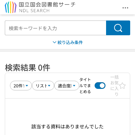
メニ
本文へ移動
検索
絞り込み条件
検索結果 0件
一括
タイト
お気
ルでま
に入
とめる
り
該当する資料はありませんでした