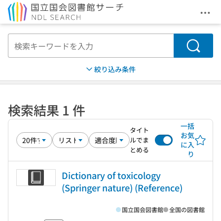
メニ
本文へ移動
検索
絞り込み条件
検索結果 1 件
一括
タイト
お気
ルでま
に入
とめる
り
Dictionary of toxicology
(Springer nature) (Reference)
国立国会図書館
全国の図書館